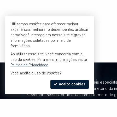
Utilizamos
cookies
para oferecer melhor
experiência, melhorar o desempenho, analisar
como você interage em nosso site e gravar
informações coletadas por meio de
formulários.
Ao utilizar esse site, você concorda com o
uso de
cookies
. Para mais informações visite
Política de Privacidade
.
KLEVERSON PASSOS
Você aceita o uso de
cookies
?
Kleverson Passos é Corretor de Imóveis especiali
aceito cookies
mercado de luxo e alto padrão
. É proprietário da i
Kleverson Passos, onde atua com o formato de g
imóvel e qualificação do produto, atendendo de 
exclusiva clientes do Espírito Santo e de São Paul