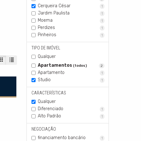
Cerqueira César
1
Jardim Paulista
1
Moema
1
Perdizes
1
Pinheiros
1
TIPO DE IMÓVEL
Qualquer
Apartamentos
(todos)
2
Apartamento
1
Studio
1
CARACTERÍSTICAS
Qualquer
Diferenciado
1
Alto Padrão
1
NEGOCIAÇÃO
financiamento bancário
1