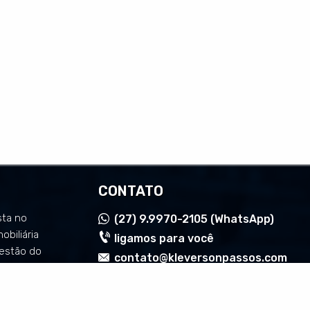
CONTATO
sta no
(27)
9.9970-2105 (WhatsApp)
mobiliária
ligamos para você
estão do
contato@kleversonpassos.com
maneira
o.