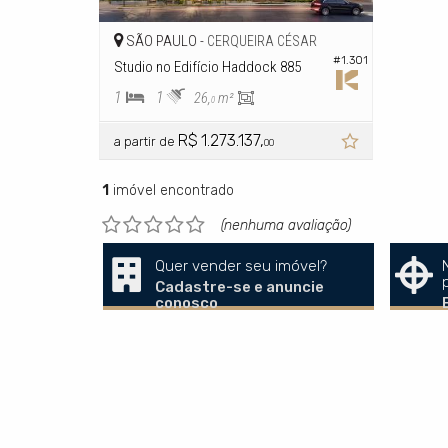
SÃO PAULO -
CERQUEIRA CÉSAR
#1.301
Studio no Edifício Haddock 885
1
1
26,
m²
0
R$ 1.273.137,
a partir de
00
1
imóvel encontrado
(nenhuma avaliação)
Quer vender seu imóvel?
Cadastre-se e anuncie
conosco