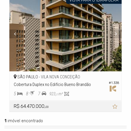
VISTA PARA O IBIRAPUERA
SÃO PAULO -
VILA NOVA CONCEIÇÃO
#1.338
Cobertura Duplex no Edifício Bueno Brandão
5
8
7
923,
m²
0
R$ 64.470.000,
00
1
imóvel encontrado