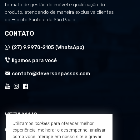
formato de gestão do imóvel e qualificação do
produto, atendendo de maneira exclusiva clientes
do Espírito Santo e de São Paulo.
CONTATO
(27)
9.9970-2105 (WhatsApp)
ligamos para você
contato@kleversonpassos.com
VEJA MAIS
Utilizamos
cookies
para oferecer melhor
receba nosso newsletter
experiência, melhorar o desempenho, analisar
como você interage em nosso site e gravar