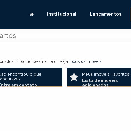
Institucional
Lançamentos
artos
licitados. Busque novamente ou veja
todos os imóveis
.
Não encontrou o que
Meus imóveis Favoritos
procurava?
Lista de imóveis
Entre em contato
adicionados