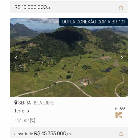
R$ 10.000.000,
00
DUPLA CONEXÃO COM A BR-101
SERRA -
BELVEDERE
#1.368
Terreno
657,
m²
0
R$ 45.333.000,
a partir de
00