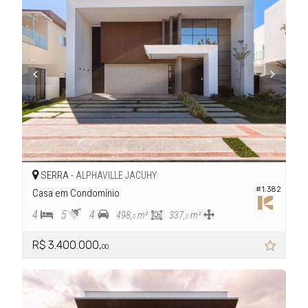
SERRA -
ALPHAVILLE JACUHY
#1.382
Casa em Condomínio
4
5
4
498,
m²
337,
m²
0
0
R$ 3.400.000,
00