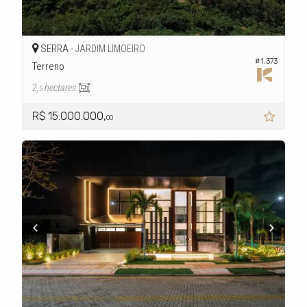
SERRA -
JARDIM LIMOEIRO
#1.373
Terreno
2,
hectares
5
R$ 15.000.000,
00