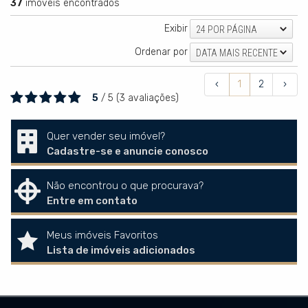
37
imóveis encontrados
Exibir
24 POR PÁGINA
Ordenar por
DATA MAIS RECENTE
‹
1
2
›
5
/
5
(
3
avaliações)
Quer vender seu imóvel?
Cadastre-se e anuncie conosco
Não encontrou o que procurava?
Entre em contato
Meus imóveis Favoritos
Lista de imóveis adicionados