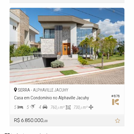
SERRA -
ALPHAVILLE JACUHY
#878
Casa em Condomínio no Alphaville Jacuhy
5
5
4
760,
m²
730,
m²
0
0
R$ 6.850.000,
00