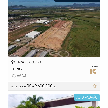
SERRA -
CARAPINA
#1.369
Terreno
62,
m²
0
R$ 49.600.000,
a partir de
00
ALTO PADRÃO