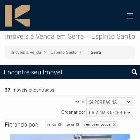
Imóveis à Venda em Serra - Espírito Santo
Imóveis à Venda
Espírito Santo
Serra
Encontre seu Imóvel
37
imóveis encontrados
Exibir
24 POR PÁGINA
Ordenar por
DATA MAIS RECENTE
Filtrando por:
venda
serra
remover todos