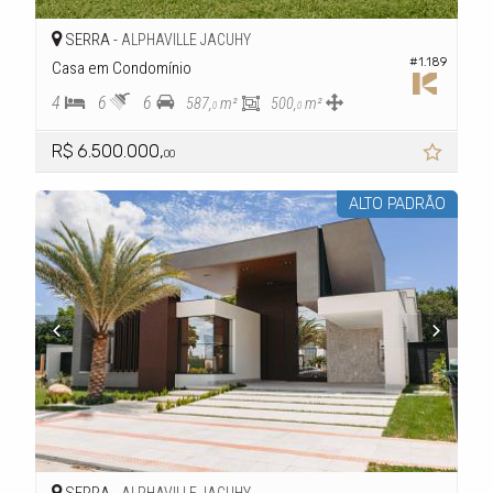
SERRA -
ALPHAVILLE JACUHY
#1.189
Casa em Condomínio
4
6
6
587,
m²
500,
m²
0
0
R$ 6.500.000,
00
ALTO PADRÃO
SERRA -
ALPHAVILLE JACUHY