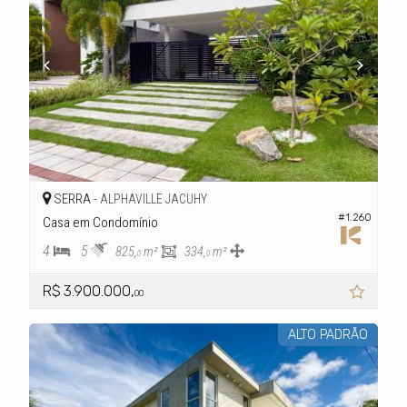
SERRA -
ALPHAVILLE JACUHY
#1.260
Casa em Condomínio
4
5
825,
m²
334,
m²
0
0
R$ 3.900.000,
00
ALTO PADRÃO