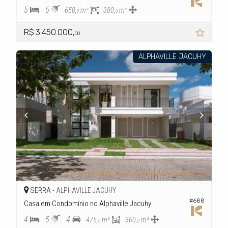
5
5
650,
m²
380,
m²
0
0
R$ 3.450.000,
00
ALPHAVILLE JACUHY
SERRA -
ALPHAVILLE JACUHY
#688
Casa em Condomínio no Alphaville Jacuhy
4
5
4
475,
m²
360,
m²
0
0