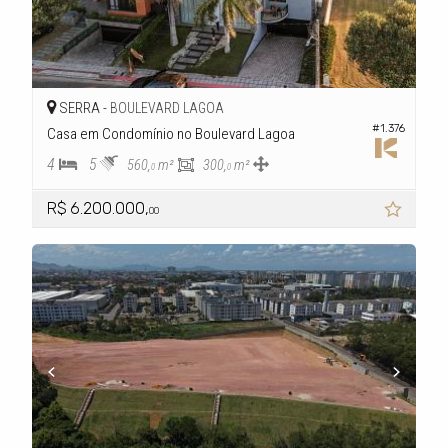
SERRA -
BOULEVARD LAGOA
#1.376
Casa em Condomínio no Boulevard Lagoa
4
5
560,
m²
300,
m²
0
0
R$ 6.200.000,
00