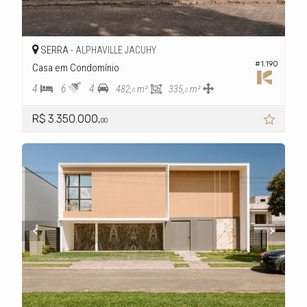
SERRA -
ALPHAVILLE JACUHY
#1.190
Casa em Condomínio
4
6
4
482,
m²
335,
m²
0
0
R$ 3.350.000,
00