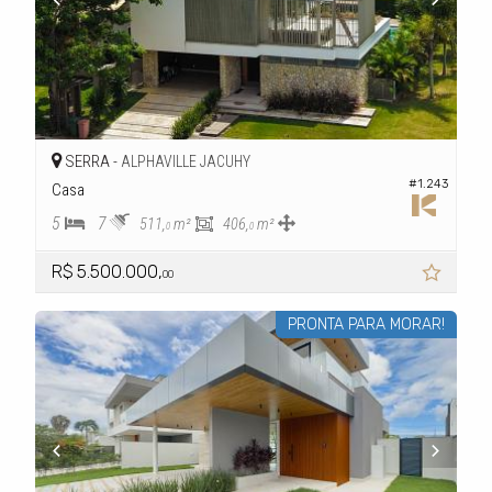
SERRA -
ALPHAVILLE JACUHY
#1.243
Casa
5
7
511,
m²
406,
m²
0
0
R$ 5.500.000,
00
PRONTA PARA MORAR!