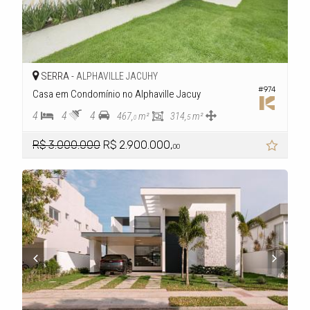
SERRA -
ALPHAVILLE JACUHY
#974
Casa em Condomínio no Alphaville Jacuy
4
4
4
467,
m²
314,
m²
5
0
R$ 3.000.000
R$ 2.900.000,
00