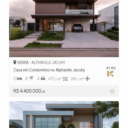
SERRA -
ALPHAVILLE JACUHY
#1.153
Casa em Condomínio no Alphaville Jacuhy
5
8
4
475,
m²
385,
m²
2
7
R$ 4.400.000,
00