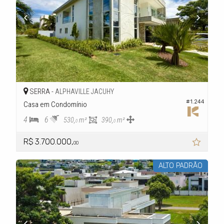
SERRA -
ALPHAVILLE JACUHY
#1.244
Casa em Condomínio
4
6
530,
m²
390,
m²
0
0
R$ 3.700.000,
00
ALTO PADRÃO