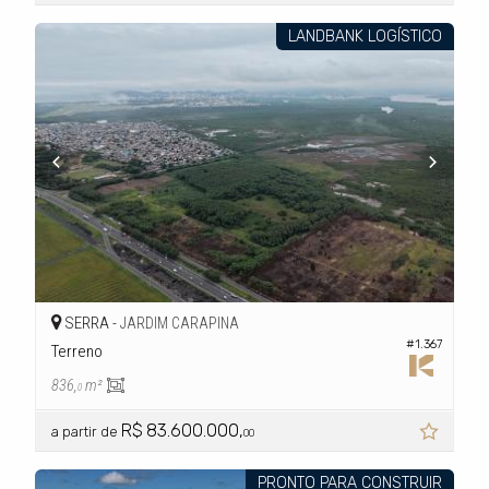
LANDBANK LOGÍSTICO
SERRA -
JARDIM CARAPINA
#1.367
Terreno
836,
m²
0
R$ 83.600.000,
a partir de
00
PRONTO PARA CONSTRUIR