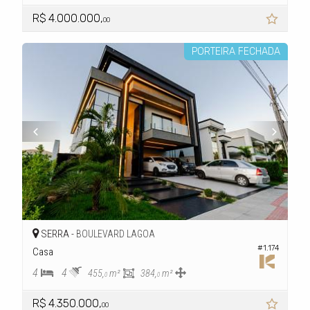
R$ 4.000.000,
00
PORTEIRA FECHADA
SERRA -
BOULEVARD LAGOA
#1.174
Casa
4
4
455,
m²
384,
m²
0
0
R$ 4.350.000,
00