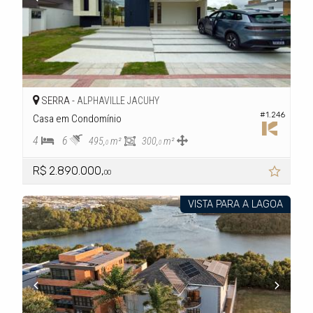
SERRA -
ALPHAVILLE JACUHY
#1.246
Casa em Condomínio
4
6
495,
m²
300,
m²
0
0
R$ 2.890.000,
00
VISTA PARA A LAGOA