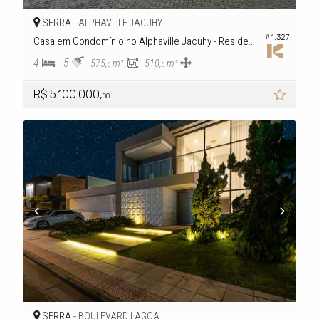
SERRA -
ALPHAVILLE JACUHY
#1.327
Casa em Condomínio no Alphaville Jacuhy - Residencial 4
4
5
575,
m²
510,
m²
0
0
R$ 5.100.000,
00
SERRA -
BOULEVARD LAGOA