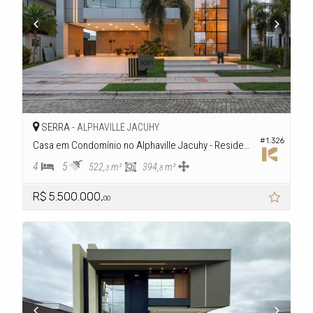
SERRA -
ALPHAVILLE JACUHY
#1.326
Casa em Condomínio no Alphaville Jacuhy - Residencial 3
4
5
522,
m²
394,
m²
3
8
R$ 5.500.000,
00