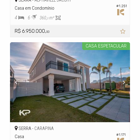
#1.251
Casa em Condomínio
4
6
360,
m²
0
R$ 6.950.000,
00
CASA ESPETACULAR
SERRA -
CARAPINA
#1.171
Casa