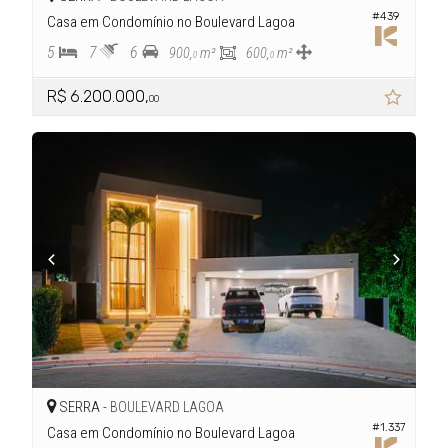
#439
Casa em Condomínio no Boulevard Lagoa
5
7
6
900,
m²
600,
m²
0
0
R$ 6.200.000,
00
SERRA -
BOULEVARD LAGOA
#1.337
Casa em Condomínio no Boulevard Lagoa