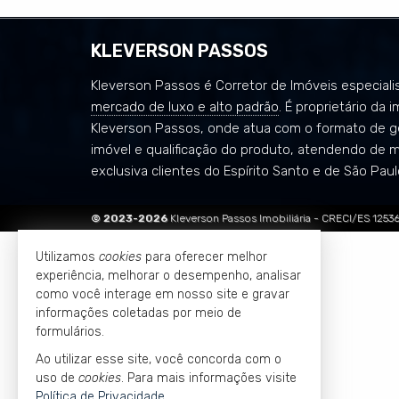
KLEVERSON PASSOS
Kleverson Passos é Corretor de Imóveis especiali
mercado de luxo e alto padrão
. É proprietário da i
Kleverson Passos, onde atua com o formato de g
imóvel e qualificação do produto, atendendo de 
exclusiva clientes do Espírito Santo e de São Paul
©
2023-
2026
Kleverson Passos Imobiliária -
CRECI/ES 1253
Utilizamos
cookies
para oferecer melhor
experiência, melhorar o desempenho, analisar
como você interage em nosso site e gravar
informações coletadas por meio de
formulários.
Ao utilizar esse site, você concorda com o
uso de
cookies
. Para mais informações visite
Política de Privacidade
.