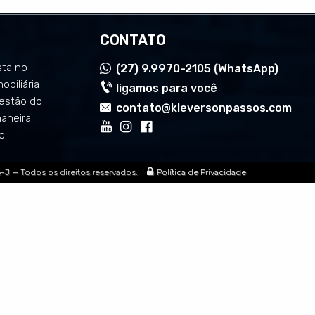
CONTATO
sta no
(27)
9.9970-2105 (WhatsApp)
mobiliária
ligamos para você
estão do
contato@kleversonpassos.com
maneira
o.
6-J
— Todos os direitos reservados.
Política de Privacidade