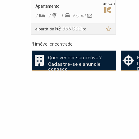
#1.240
Apartamento
2
2
1
65,
m²
8
R$ 999.000,
a partir de
00
1
imóvel encontrado
Quer vender seu imóvel?
Cadastre-se e anuncie
conosco