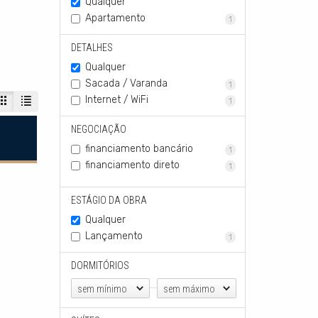
Qualquer
Apartamento
1
DETALHES
Qualquer
Sacada / Varanda
1
Internet / WiFi
1
NEGOCIAÇÃO
financiamento bancário
1
financiamento direto
1
ESTÁGIO DA OBRA
Qualquer
Lançamento
1
DORMITÓRIOS
sem mínimo
sem máximo