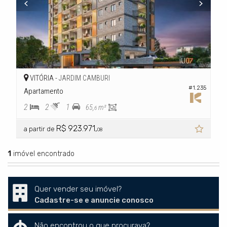
VITÓRIA -
JARDIM CAMBURI
#1.235
Apartamento
2
2
1
65,
m²
6
R$ 923.971,
a partir de
08
1
imóvel encontrado
Quer vender seu imóvel?
Cadastre-se e anuncie conosco
Não encontrou o que procurava?