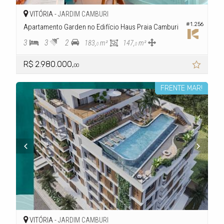
VITÓRIA -
JARDIM CAMBURI
#1.256
Apartamento Garden no Edifício Haus Praia Camburi
3
3
2
183,
m²
147,
m²
0
0
R$ 2.980.000,
00
FRENTE MAR!
VITÓRIA -
JARDIM CAMBURI