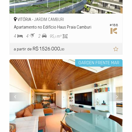
VITÓRIA -
JARDIM CAMBURI
#188
Apartamento no Edifício Haus Praia Camburi
4
4
2
95,
m²
0
R$ 1.526.000,
a partir de
00
GARDEN FRENTE MAR