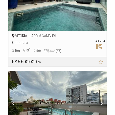
VITÓRIA -
JARDIM CAMBURI
#1.284
Cobertura
3
5
4
270,
m²
0
R$ 5.500.000,
00