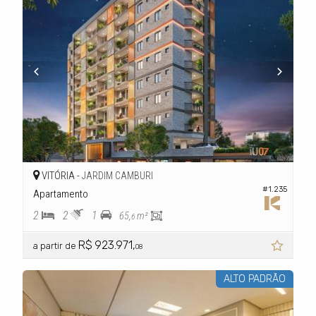
VITÓRIA -
JARDIM CAMBURI
#1.235
Apartamento
2
2
1
65,
m²
6
R$ 923.971,
a partir de
08
ALTO PADRÃO