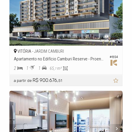
VITÓRIA -
JARDIM CAMBURI
#854
Apartamento no Edifício Camburi Reserve - Proeng Home
2
1
1
65,
m²
7
R$ 900.676,
a partir de
51