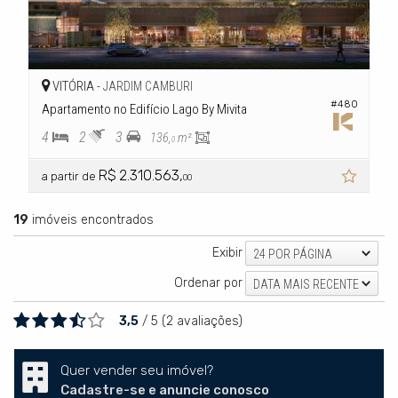
VITÓRIA -
JARDIM CAMBURI
#480
Apartamento no Edifício Lago By Mivita
4
2
3
136,
m²
0
R$ 2.310.563,
a partir de
00
19
imóveis encontrados
Exibir
24 POR PÁGINA
Ordenar por
DATA MAIS RECENTE
3,5
/
5
(
2
avaliações)
Quer vender seu imóvel?
Cadastre-se e anuncie conosco