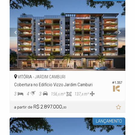
VITÓRIA -
JARDIM CAMBURI
#1.357
Cobertura no Edifício Vizzo Jardim Camburi
3
4
3
156,
m²
137,
m²
6
8
R$ 2.897.000,
a partir de
00
LANÇAMENTO