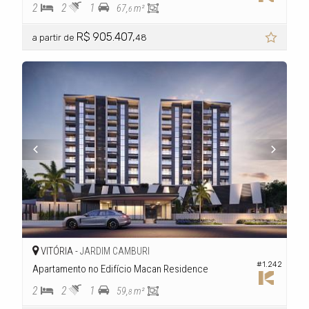
2
2
1
67,
m²
6
R$ 905.407,
a partir de
48
VITÓRIA -
JARDIM CAMBURI
#1.242
Apartamento no Edifício Macan Residence
2
2
1
59,
m²
8