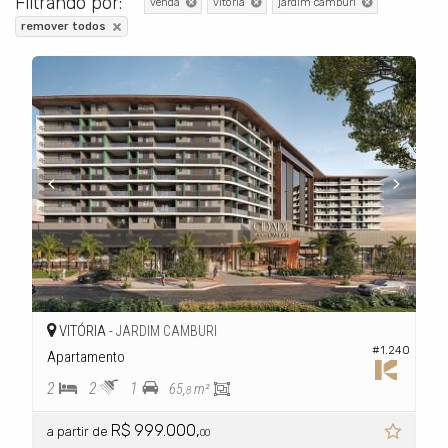
Filtrando por:
venda
vitória
jardim camburi
remover todos
VITÓRIA -
JARDIM CAMBURI
#1.240
Apartamento
2
2
1
65,
m²
8
R$ 999.000,
a partir de
00