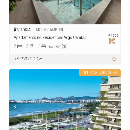
VITÓRIA -
JARDIM CAMBURI
#1.303
Apartamento no Residencial Argo Camburi
2
2
1
65,
m²
0
R$ 920.000,
00
ÚLTIMAS UNIDADES