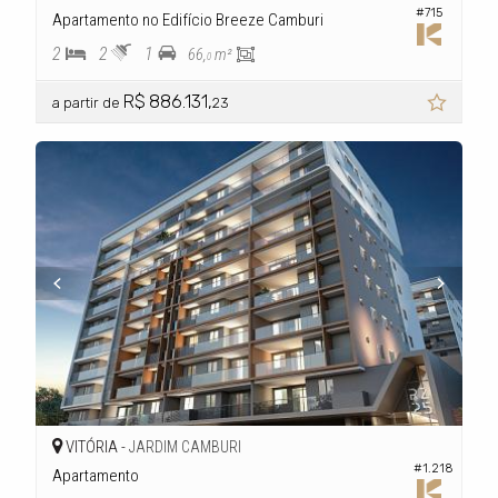
#715
Apartamento no Edifício Breeze Camburi
2
2
1
66,
m²
0
R$ 886.131,
a partir de
23
VITÓRIA -
JARDIM CAMBURI
#1.218
Apartamento