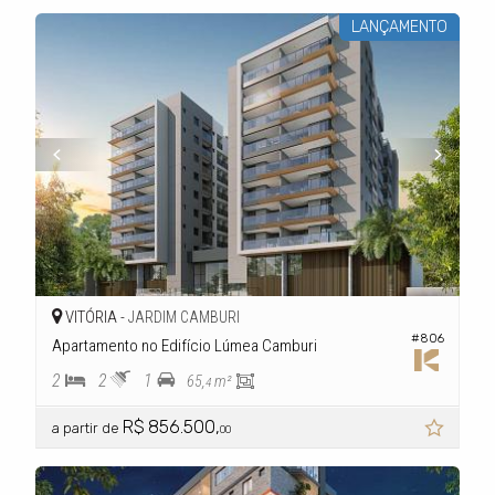
LANÇAMENTO
VITÓRIA -
JARDIM CAMBURI
#806
Apartamento no Edifício Lúmea Camburi
2
2
1
65,
m²
4
R$ 856.500,
a partir de
00