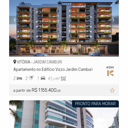
VITÓRIA -
JARDIM CAMBURI
#594
Apartamento no Edifício Vizzo Jardim Camburi
2
2
1
61,
m²
2
R$ 1.155.400,
a partir de
00
PRONTO PARA MORAR