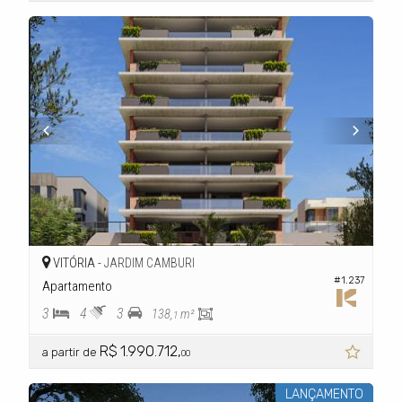
VITÓRIA -
JARDIM CAMBURI
#1.237
Apartamento
3
4
3
138,
m²
1
R$ 1.990.712,
a partir de
00
LANÇAMENTO