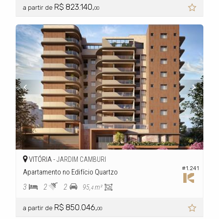
R$ 823.140,
a partir de
00
VITÓRIA -
JARDIM CAMBURI
#1.241
Apartamento no Edifício Quartzo
3
2
2
95,
m²
4
R$ 850.046,
a partir de
00