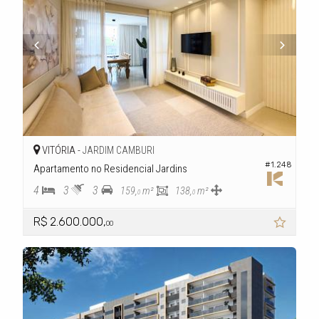
VITÓRIA -
JARDIM CAMBURI
#1.248
Apartamento no Residencial Jardins
4
3
3
159,
m²
138,
m²
0
0
R$ 2.600.000,
00