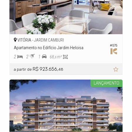
VITÓRIA -
JARDIM CAMBURI
#575
Apartamento no Edifício Jardim Heloisa
2
2
1
68,
m²
8
R$ 923.656,
a partir de
48
LANÇAMENTO