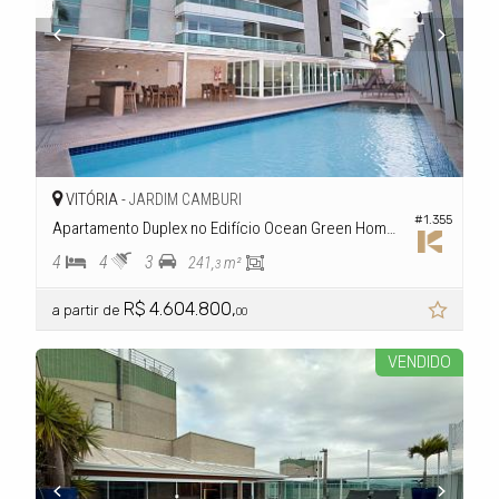
VITÓRIA -
JARDIM CAMBURI
#1.355
Apartamento Duplex no Edifício Ocean Green Home & Beach Residence
4
4
3
241,
m²
3
R$ 4.604.800,
a partir de
00
VENDIDO