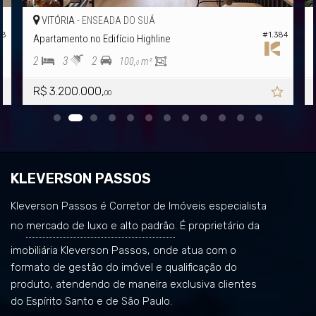
VITÓRIA -
SUÁ
ENSEADA DO SUÁ
#1.384
Highline
Apartamento no Edifício Highline
3
3
2
m²
108,
m²
0
R$ 2.390.000,
00
KLEVERSON PASSOS
Kleverson Passos é Corretor de Imóveis especialista
no
mercado de luxo e alto padrão
. É proprietário da
imobiliária Kleverson Passos, onde atua com o
formato de gestão do imóvel e qualificação do
produto, atendendo de maneira exclusiva clientes
do Espírito Santo e de São Paulo.