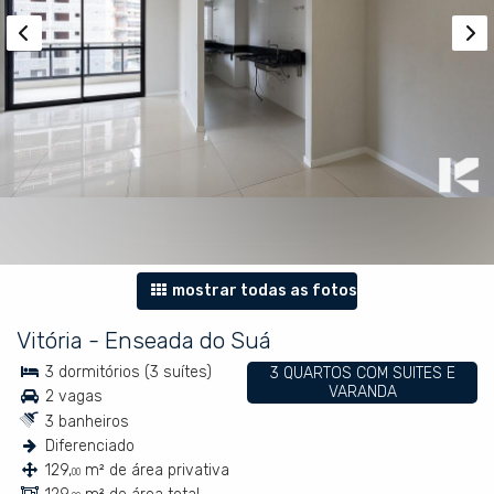
mostrar todas as fotos
Vitória
-
Enseada do Suá
3 dormitórios (3 suítes)
3 QUARTOS COM SUITES E
VARANDA
2 vagas
3 banheiros
Diferenciado
129,
m² de área privativa
00