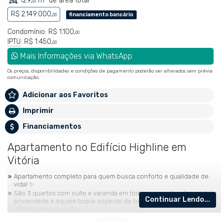
129,
m² de área total
00
R$ 2.149.000,
financiamento bancário
00
Condomínio: R$ 1.100,
00
IPTU
: R$ 1.450,
00
Mais Informações via WhatsApp
Os preços, disponibilidades e condições de pagamento poderão ser alterados sem prévia
comunicação.
Adicionar aos Favoritos
Imprimir
Financiamentos
Apartamento no Edifício Highline em
Vitória
Apartamento completo para quem busca conforto e qualidade de
vida! ✨
São 3 quartos com suíte e varanda em todos os quartos, trazendo
Continuar Lendo...
privacidade e aquele toque especial de bem-estar que faz toda a
diferença no dia a dia.
O condomínio é um verdadeiro clube! 🏖️