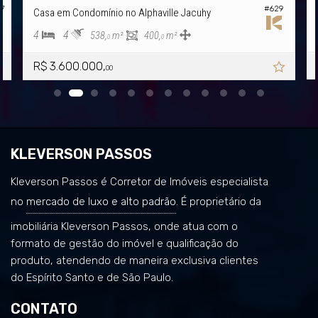
27
#629
Casa em Condomínio no Alphaville Jacuhy
4
4
538,
m²
400,
m²
0
0
R$ 3.600.000,
00
KLEVERSON PASSOS
Kleverson Passos é Corretor de Imóveis especialista
no
mercado de luxo e alto padrão
. É proprietário da
imobiliária Kleverson Passos, onde atua com o
formato de gestão do imóvel e qualificação do
produto, atendendo de maneira exclusiva clientes
do Espírito Santo e de São Paulo.
CONTATO