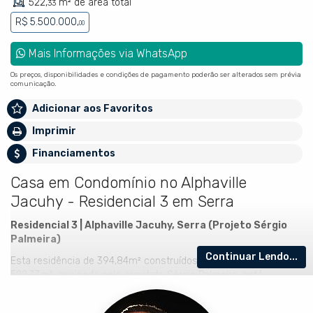
522,
m² de área total
33
R$ 5.500.000,
00
Mais Informações via WhatsApp
Os preços, disponibilidades e condições de pagamento poderão ser alterados sem prévia
comunicação.
Adicionar aos Favoritos
Imprimir
Financiamentos
Casa em Condomínio no Alphaville
Jacuhy - Residencial 3 em Serra
Residencial 3 | Alphaville Jacuhy, Serra (
Projeto Sérgio
Palmeira)
Continuar Lendo...
Esta residência de 394,84m² construídos em um terreno de
522,33m², assinada pelo arquiteto Sérgio Palmeira, está
localizada no Residencial 3 do Alphaville Jacuhy, em Serra. São
4 suítes amplas, sendo a suíte master com closet generoso,