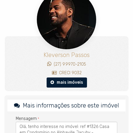
escritório integrado e televisão giratória servindo dois
ambientes. O acabamento entrega fachada em ACM, móveis
planejados em laca brilhosa e projeto luminotécnico cênico que
transforma a atmosfera da casa conforme o momento. Energia
solar instalada.
A área gourmet sofisticada e a piscina ampla compõem o lazer
privativo, projetados para receber com padrão. A arquitetura foi
concebida para impressionar de todos os ângulos, com igual
atenção à fachada e aos fundos da propriedade.
Kleverson Passos
Uma propriedade para quem reconhece padrão no detalhe e
(27) 9.9970-2105
busca uma das residências mais marcantes do Alphaville
CRECI 9032
Jacuhy.
mais imóveis
IMÓVEL:
4 suítes amplas
Suíte master com closet, escritório integrado e televisão giratória
Mais informações sobre este imóvel
5 banheiros
Piscina privativa
Área gourmet
Mensagem
Fachada em ACM
Projeto luminotécnico cênico
Móveis planejados em laca brilhosa