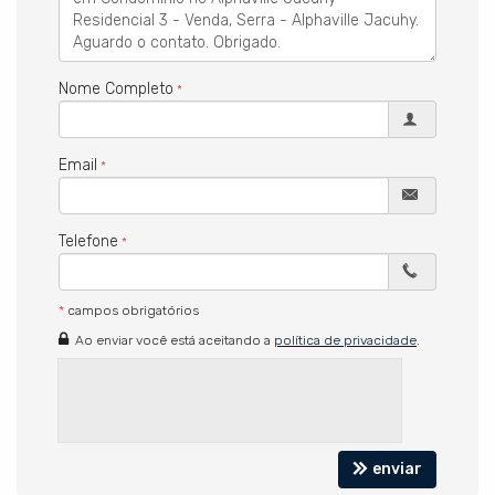
Energia solar instalada
DIFERENCIAIS:
Nome Completo
Projeto arquitetônico Sérgio Palmeira
Arquitetura valorizada de todos os ângulos
EMPREENDIMENTO:
Email
Alphaville Jacuhy, Residencial 3
Segurança 24h
Telefone
*
campos obrigatórios
Ao enviar você está aceitando a
política de privacidade
.
enviar