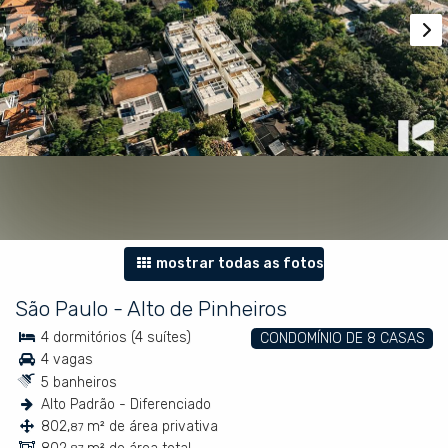
mostrar todas as fotos
São Paulo
-
Alto de Pinheiros
4 dormitórios (4 suítes)
CONDOMÍNIO DE 8 CASAS
4 vagas
5 banheiros
Alto Padrão - Diferenciado
802,
m² de área privativa
87