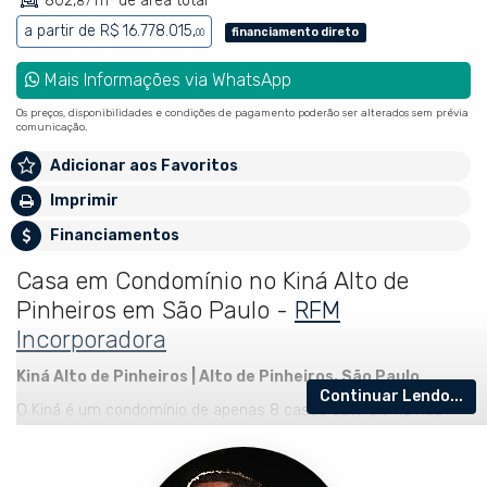
802,
m² de área total
87
a partir de
R$ 16.778.015,
financiamento direto
00
Mais Informações via WhatsApp
Os preços, disponibilidades e condições de pagamento poderão ser alterados sem prévia
comunicação.
Adicionar aos Favoritos
Imprimir
Financiamentos
Casa em Condomínio no Kiná Alto de
Pinheiros em São Paulo -
RFM
Incorporadora
Kiná Alto de Pinheiros | Alto de Pinheiros, São Paulo
Continuar Lendo...
O Kiná é um condomínio de apenas 8 casas autorais na Rua
Orobó, 700, no endereço mais arborizado e silencioso de São
Paulo, a 350 metros do Colégio Santa Cruz e a um respiro do
Parque Villa Lobos. Não é apartamento, é casa de verdade, com