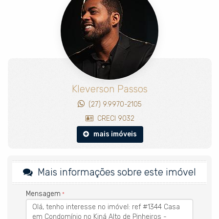
jardim, piscina privativa, elevador que sobe até a cobertura e
rooftop com vista aberta da cidade.
A arquitetura é assinada pela Perkins&Will, os interiores pela
Triplex e o paisagismo por Rodrigo Oliveira, com a entrega da
RFM, mais de 40 anos e 3,3 milhões de m² construídos. Cada
casa reúne subsolo com academia e depósito, gerador full,
CFTV e infraestrutura para ar condicionado e carro elétrico, com
possibilidade de personalização das unidades.
Kleverson Passos
Alto de Pinheiros é o bairro que a cidade admira de longe e
poucos conseguem habitar, de ruas largas e baixa densidade, a
(27) 9.9970-2105
passos das melhores escolas de São Paulo (Santa Cruz, Vera
CRECI 9032
Cruz, Beacon e Rainha da Paz), do Parque e do Shopping Villa
Lobos, com a Marginal e a Ruth Cardoso ao lado para resolver a
mais imóveis
logística da família.
Morar no Kiná é estar no centro de tudo sem abrir mão do
recolhimento.
Mais informações sobre este imóvel
IMÓVEL:
Mensagem
Academia privativa no subsolo
Depósito privativo no subsolo