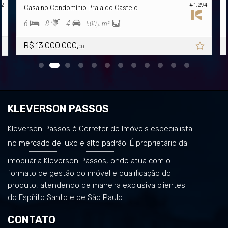
#1.294
12
Casa no Condomínio Praia do Castelo
6
8
4
500,
m²
0
R$ 13.000.000,
00
KLEVERSON PASSOS
Kleverson Passos é Corretor de Imóveis especialista
no
mercado de luxo e alto padrão
. É proprietário da
imobiliária Kleverson Passos, onde atua com o
formato de gestão do imóvel e qualificação do
produto, atendendo de maneira exclusiva clientes
do Espírito Santo e de São Paulo.
CONTATO