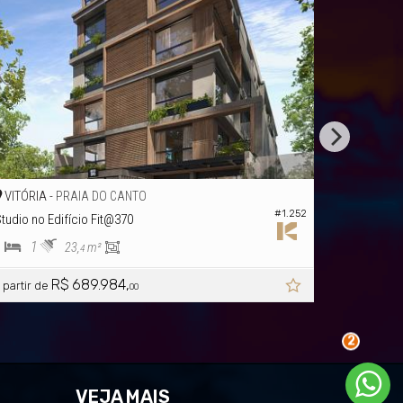
VITÓRIA -
AIA DO CANTO
PRAIA DO C
#1.252
ício Fit@370
Apartamento
1
1
3,
m²
21,
m²
4
0
 689.984,
R$ 640.841
a partir de
00
2
VEJA MAIS