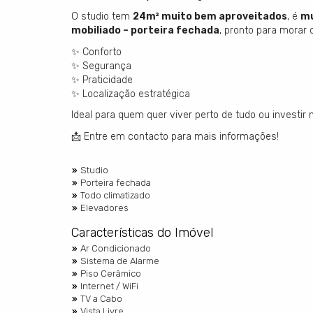
O studio tem
24m² muito bem aproveitados
, é
mu
mobiliado – porteira fechada
, pronto para morar o
✨ Conforto
✨ Segurança
✨ Praticidade
✨ Localização estratégica
Ideal para quem quer viver perto de tudo ou investir
📩 Entre em contacto para mais informações!
Studio
Porteira fechada
Todo climatizado
Elevadores
Características do Imóvel
Ar Condicionado
Sistema de Alarme
Piso Cerâmico
Internet / WiFi
TV a Cabo
Vista Livre