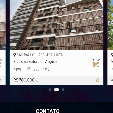
O PAULO -
VITÓRIA -
JARDIM PAULISTA
PR
#1.154
io no Edificio On Augusta
Studio no Edif
1
1
1
25,
m²
2
0
R$
780.000,
a partir de
00
CONTATO