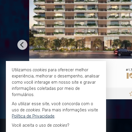
SÃO PAULO -
SÃ
CERQUEIRA CÉSAR
Utilizamos
cookies
para oferecer melhor
#1.301
Studio no Edifício Haddock 885
Stud
experiência, melhorar o desempenho, analisar
1
1
1
26,
m²
como você interage em nosso site e gravar
0
informações coletadas por meio de
R$ 1.273.137,
R$ 
a partir de
formulários.
00
Ao utilizar esse site, você concorda com o
uso de
cookies
. Para mais informações visite
Política de Privacidade
.
Você aceita o uso de
cookies
?
KLEVERSON PASSOS