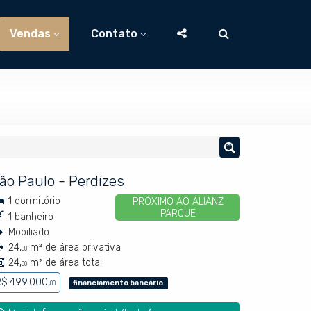
Vendas
Contato
ão Paulo
-
Perdizes
1 dormitório
PRÓXIMO AO ALIANZ
PARQUE
1 banheiro
Mobiliado
24,
m² de área privativa
00
24,
m² de área total
00
R$ 499.000,
financiamento bancário
00