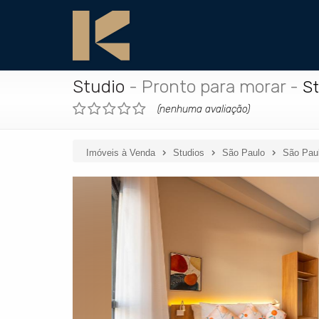
Studio
- Pronto para morar
-
St
(nenhuma avaliação)
Imóveis à Venda
Studios
São Paulo
São Pau