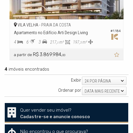
VILA VELHA -
PRAIA DA COSTA
#1.184
Apartamento no Edifício Arti Design Living
4
6
3
217,
m²
197,
m²
3
0
R$ 3.869.984,
a partir de
00
4
imóveis encontrados
Exibir
24 POR PÁGINA
Ordenar por
DATA MAIS RECENTE
Quer vender seu imóvel?
Cadastre-se e anuncie conosco
Não encontrou o que procurava?