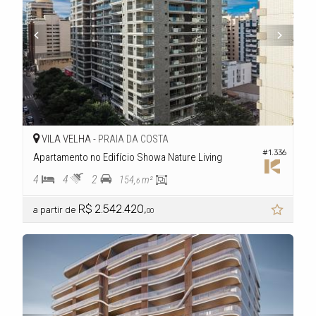
VILA VELHA -
PRAIA DA COSTA
#1.336
Apartamento no Edifício Showa Nature Living
4
4
2
154,
m²
6
R$ 2.542.420,
a partir de
00