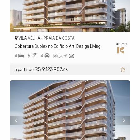
VILA VELHA -
PRAIA DA COSTA
#1.310
Cobertura Duplex no Edifício Arti Design Living
4
6
4
600,
m²
0
R$ 9.123.987,
a partir de
63