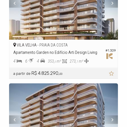
VILA VELHA -
PRAIA DA COSTA
#1.309
Apartamento Garden no Edifício Arti Design Living
4
6
4
353,
m²
273,
m²
1
0
R$ 4.825.290,
a partir de
00