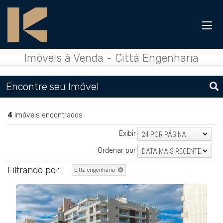
Imóveis à Venda - Cittá Engenharia
Encontre seu Imóvel
4
imóveis encontrados
Exibir
24 POR PÁGINA
Ordenar por
DATA MAIS RECENTE
Filtrando por:
cittá engenharia