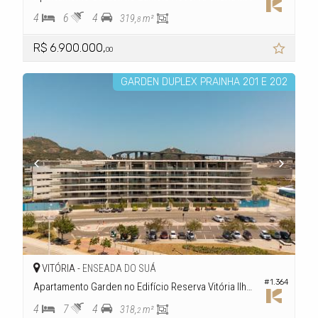
4
6
4
319,
m²
8
R$ 6.900.000,
00
GARDEN DUPLEX PRAINHA 201 E 202
VITÓRIA -
ENSEADA DO SUÁ
#1.364
Apartamento Garden no Edifício Reserva Vitória Ilha Trindade
4
7
4
318,
m²
2