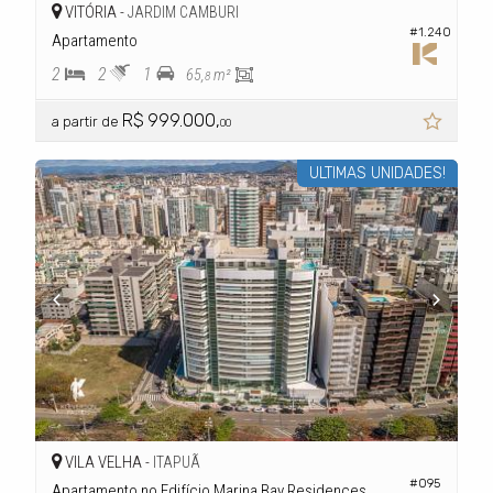
VITÓRIA -
JARDIM CAMBURI
#1.240
Apartamento
2
2
1
65,
m²
8
R$ 999.000,
a partir de
00
ULTIMAS UNIDADES!
VILA VELHA -
ITAPUÃ
#095
Apartamento no Edifício Marina Bay Residences