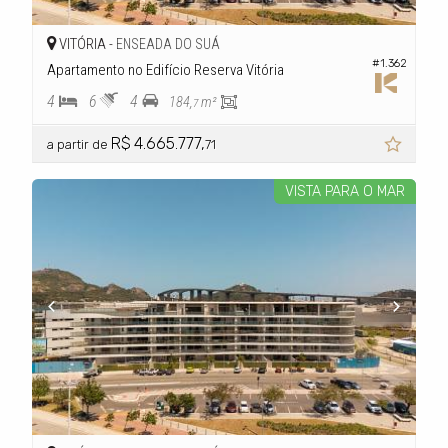
VITÓRIA -
ENSEADA DO SUÁ
#1.362
Apartamento no Edifício Reserva Vitória
4
6
4
184,
m²
7
R$ 4.665.777,
a partir de
71
VISTA PARA O MAR