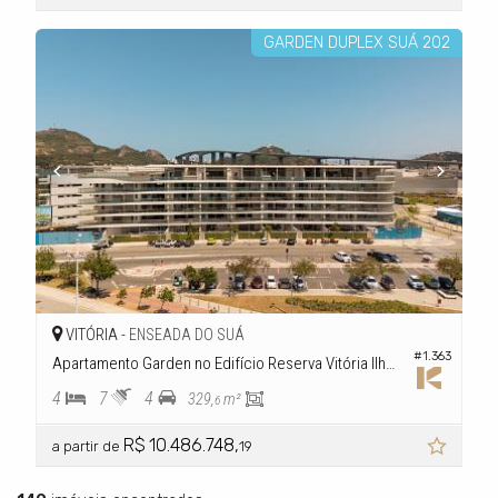
GARDEN DUPLEX SUÁ 202
VITÓRIA -
ENSEADA DO SUÁ
#1.363
Apartamento Garden no Edifício Reserva Vitória Ilha Vitória
4
7
4
329,
m²
6
R$ 10.486.748,
a partir de
19