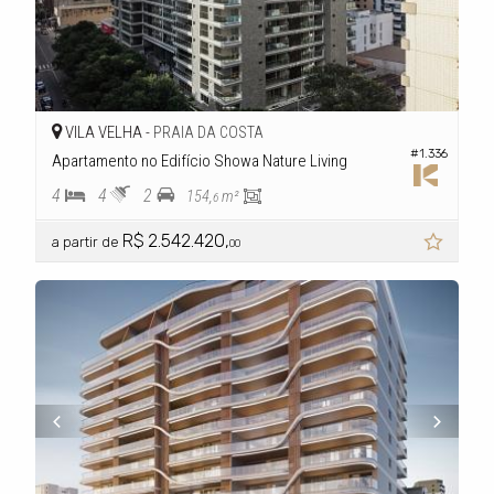
VILA VELHA -
PRAIA DA COSTA
#1.336
Apartamento no Edifício Showa Nature Living
4
4
2
154,
m²
6
R$ 2.542.420,
a partir de
00