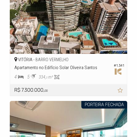
VITÓRIA -
BARRO VERMELHO
#1.341
Apartamento no Edifício Solar Oliveira Santos
4
5
334,
m²
0
R$ 7.300.000,
00
PORTEIRA FECHADA