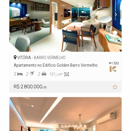
VITÓRIA -
BARRO VERMELHO
#1.332
Apartamento no Edifício Golden Barro Vermelho
3
2
2
101,
m²
0
R$ 2.800.000,
00