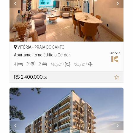
VITÓRIA -
PRAIA DO CANTO
#1.163
Apartamento no Edifício Garden
4
3
2
140,
m²
125,
m²
0
0
R$ 2.400.000,
00