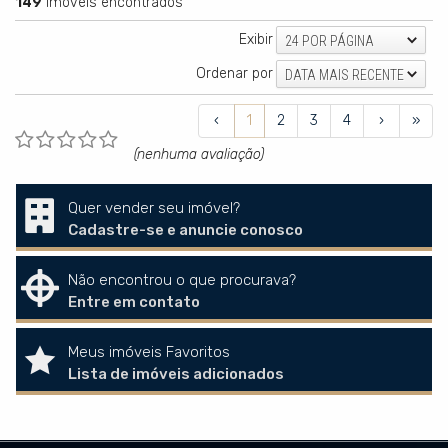
149
imóveis encontrados
Exibir
24 POR PÁGINA
Ordenar por
DATA MAIS RECENTE
‹
1
2
3
4
›
»
(nenhuma avaliação)
Quer vender seu imóvel?
Cadastre-se e anuncie conosco
Não encontrou o que procurava?
Entre em contato
Meus imóveis Favoritos
Lista de imóveis adicionados