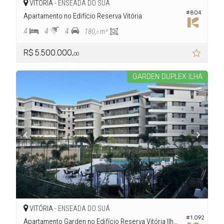
VITÓRIA -
ENSEADA DO SUÁ
#804
Apartamento no Edifício Reserva Vitória
4
4
4
180,
m²
0
R$ 5.500.000,
00
GARDEN DUPLEX ILHA
VITÓRIA -
ENSEADA DO SUÁ
#1.092
Apartamento Garden no Edifício Reserva Vitória Ilha Trindade