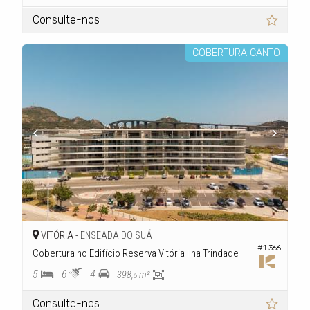
Consulte-nos
COBERTURA CANTO
VITÓRIA -
ENSEADA DO SUÁ
#1.366
Cobertura no Edifício Reserva Vitória Ilha Trindade
5
6
4
398,
m²
5
Consulte-nos