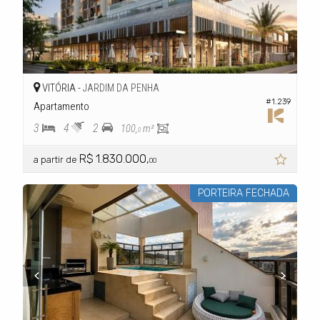
VITÓRIA -
JARDIM DA PENHA
#1.239
Apartamento
3
4
2
100,
m²
0
R$ 1.830.000,
a partir de
00
PORTEIRA FECHADA