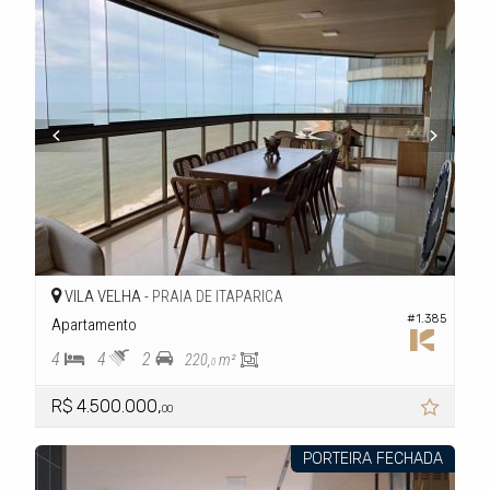
VILA VELHA -
PRAIA DE ITAPARICA
#1.385
Apartamento
4
4
2
220,
m²
0
R$ 4.500.000,
00
PORTEIRA FECHADA