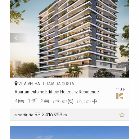
VILA VELHA -
PRAIA DA COSTA
#1.314
Apartamento no Edifício Heleganz Residence
4
3
2
149,
m²
131,
m²
2
0
R$ 2.416.953,
a partir de
00