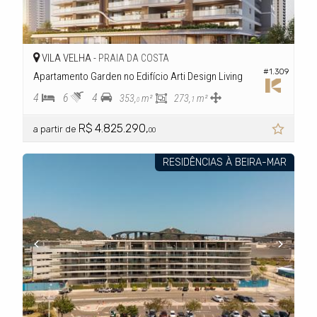
VILA VELHA -
PRAIA DA COSTA
#1.309
Apartamento Garden no Edifício Arti Design Living
4
6
4
353,
m²
273,
m²
1
0
R$ 4.825.290,
a partir de
00
RESIDÊNCIAS À BEIRA-MAR