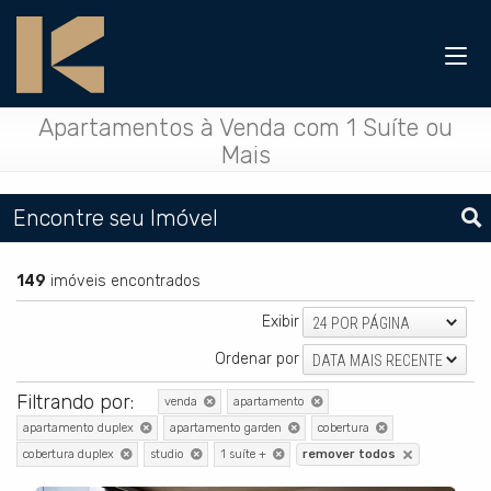
Apartamentos à Venda com 1 Suíte ou
Mais
Encontre seu Imóvel
149
imóveis encontrados
Exibir
24 POR PÁGINA
Ordenar por
DATA MAIS RECENTE
Filtrando por:
venda
apartamento
apartamento duplex
apartamento garden
cobertura
cobertura duplex
studio
1 suíte +
remover todos