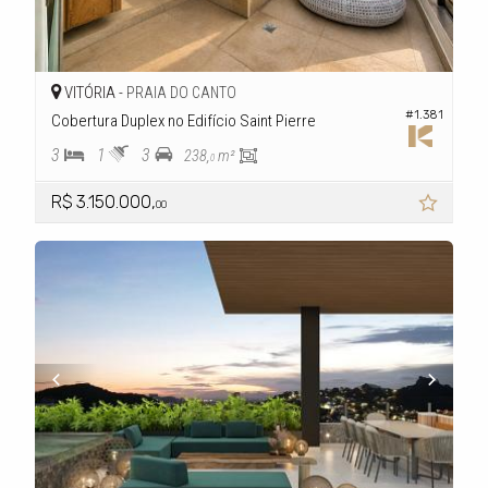
VITÓRIA -
PRAIA DO CANTO
#1.381
Cobertura Duplex no Edifício Saint Pierre
3
1
3
238,
m²
0
R$ 3.150.000,
00