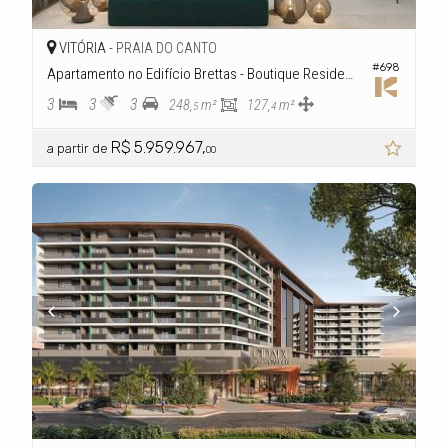
VITÓRIA -
PRAIA DO CANTO
#698
Apartamento no Edifício Brettas - Boutique Residence
3
3
3
248,
m²
127,
m²
5
4
R$ 5.959.967,
a partir de
00