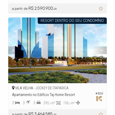
R$ 2.590.900,
a partir de
00
RESORT DENTRO DO SEU CONDOMÍNIO
VILA VELHA -
JOCKEY DE ITAPARICA
#300
Apartamento no Edifício Taj Home Resort
3
5
3
295,
m²
156,
m²
0
0
R$ 3.464.585,
a partir de
00