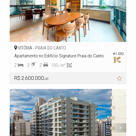
VITÓRIA -
PRAIA DO CANTO
#1.330
Apartamento no Edifício Signature Praia do Canto
2
3
2
100,
m²
0
R$ 2.600.000,
00