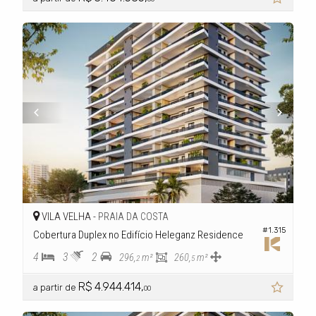
VILA VELHA -
PRAIA DA COSTA
#1.315
Cobertura Duplex no Edifício Heleganz Residence
4
3
2
296,
m²
260,
m²
2
5
R$ 4.944.414,
a partir de
00