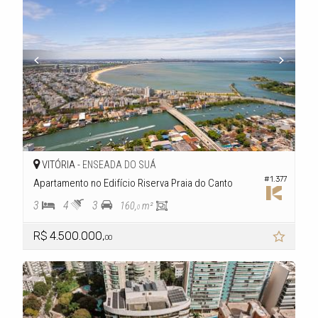
VITÓRIA -
ENSEADA DO SUÁ
#1.377
Apartamento no Edifício Riserva Praia do Canto
3
4
3
160,
m²
0
R$ 4.500.000,
00