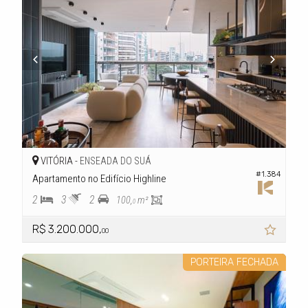
VITÓRIA -
ENSEADA DO SUÁ
#1.384
Apartamento no Edifício Highline
2
3
2
100,
m²
0
R$ 3.200.000,
00
PORTEIRA FECHADA