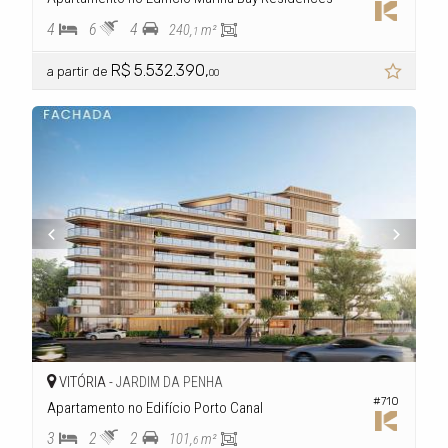
4
6
4
240,
m²
1
R$ 5.532.390,
a partir de
00
VITÓRIA -
JARDIM DA PENHA
#710
Apartamento no Edifício Porto Canal
3
2
2
101,
m²
6