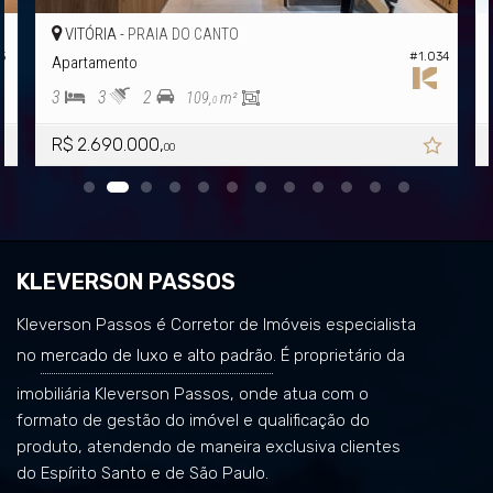
Portaria 24h
VITÓRIA -
PRAIA DO CANTO
3
#1.034
Apartamento
3
3
2
109,
m²
0
R$ 2.690.000,
00
KLEVERSON PASSOS
Kleverson Passos é Corretor de Imóveis especialista
no
mercado de luxo e alto padrão
. É proprietário da
imobiliária Kleverson Passos, onde atua com o
formato de gestão do imóvel e qualificação do
produto, atendendo de maneira exclusiva clientes
do Espírito Santo e de São Paulo.