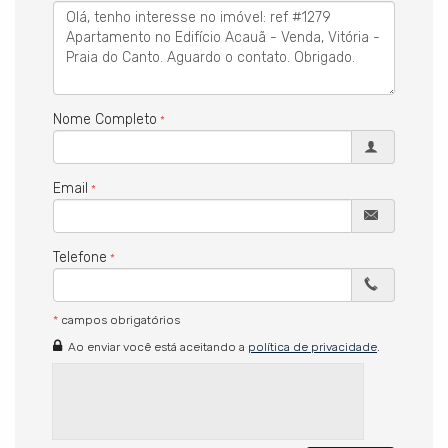
Elétrica, hidráulica e gás 100% novos
Esquadrias trocadas com isolamento acústico
Marcenaria em lâmina de madeira natural (menos de 1 ano)
Automação:
Nome Completo
Casa automatizada com integração Alexa
Controle de iluminação, climatização e cortinas pelo celular ou por
voz
Cortinas elétricas
Email
Todos os ambientes climatizados
Suíte master:
Telefone
Piso em madeira natural
Closet planejado
Banheiro com duas cubas e dois chuveiros
*
campos obrigatórios
Varanda:
Ao enviar você está aceitando a
política de privacidade
.
Gourmet com churrasqueira elétrica sem fumaça
Condomínio:
Portaria 24h