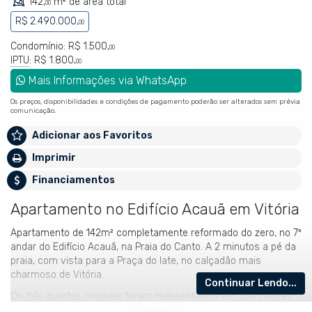
142,
m² de área total
00
R$ 2.490.000,
00
Condomínio: R$ 1.500,
00
IPTU
: R$ 1.800,
00
Mais Informações via WhatsApp
Os preços, disponibilidades e condições de pagamento poderão ser alterados sem prévia
comunicação.
Adicionar aos Favoritos
Imprimir
Financiamentos
Apartamento no Edifício Acauã em Vitória
Apartamento de 142m² completamente reformado do zero, no 7º
andar do Edifício Acauã, na Praia do Canto. A 2 minutos a pé da
praia, com vista para a Praça do Iate, no calçadão mais
charmoso de Vitória.
Continuar Lendo...
Os três quartos originais foram redesenhados em duas suítes
amplas, com destaque para a suíte master que entrega piso