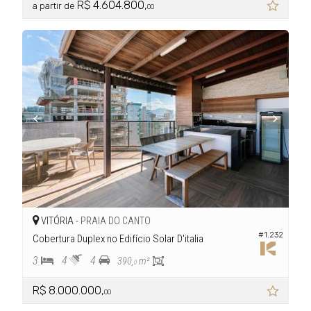
R$ 4.604.800,
a partir de
00
VITÓRIA -
PRAIA DO CANTO
#1.232
Cobertura Duplex no Edifício Solar D'italia
3
4
4
390,
m²
0
R$ 8.000.000,
00