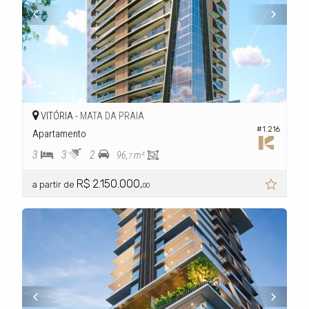
VITÓRIA -
MATA DA PRAIA
#1.216
Apartamento
3
3
2
96,
m²
7
R$ 2.150.000,
a partir de
00