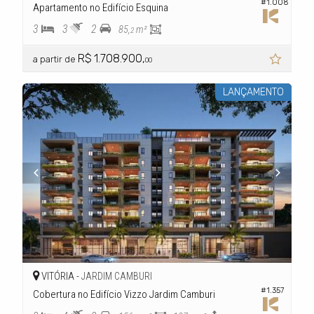
#1.008
Apartamento no Edifício Esquina
3
3
2
85,
m²
2
R$ 1.708.900,
a partir de
00
LANÇAMENTO
VITÓRIA -
JARDIM CAMBURI
#1.357
Cobertura no Edifício Vizzo Jardim Camburi