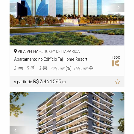
VILA VELHA -
JOCKEY DE ITAPARICA
#300
Apartamento no Edifício Taj Home Resort
3
5
3
295,
m²
156,
m²
0
0
R$ 3.464.585,
a partir de
00