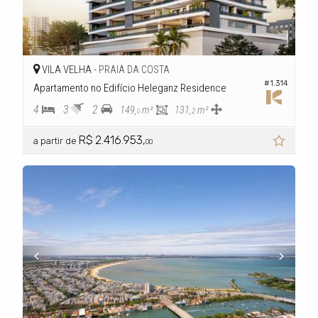
VILA VELHA -
PRAIA DA COSTA
#1.314
Apartamento no Edifício Heleganz Residence
4
3
2
149,
m²
131,
m²
2
0
R$ 2.416.953,
a partir de
00