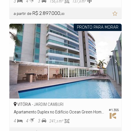
3
4
3
156,
m²
137,
m²
6
8
R$ 2.897.000,
a partir de
00
PRONTO PARA MORAR
VITÓRIA -
JARDIM CAMBURI
#1.355
Apartamento Duplex no Edifício Ocean Green Home & Beach Residence
4
4
3
241,
m²
3