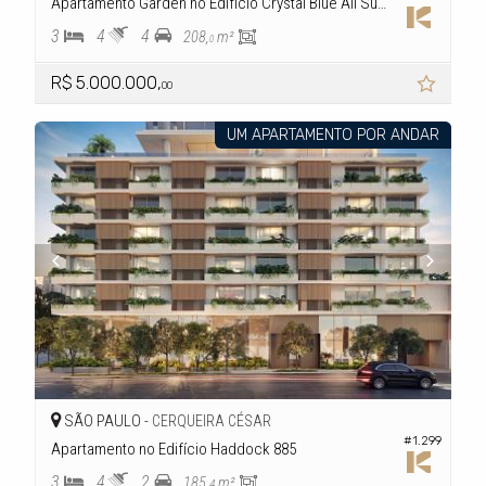
Apartamento Garden no Edifício Crystal Blue All Suites
3
4
4
208,
m²
0
R$ 5.000.000,
00
UM APARTAMENTO POR ANDAR
SÃO PAULO -
CERQUEIRA CÉSAR
#1.299
Apartamento no Edifício Haddock 885
3
4
2
185,
m²
4