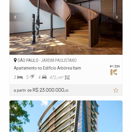
SÃO PAULO -
JARDIM PAULISTANO
#1.334
Apartamento no Edifício Arbórea Itaim
3
5
4
472,
m²
0
R$ 23.000.000,
a partir de
00