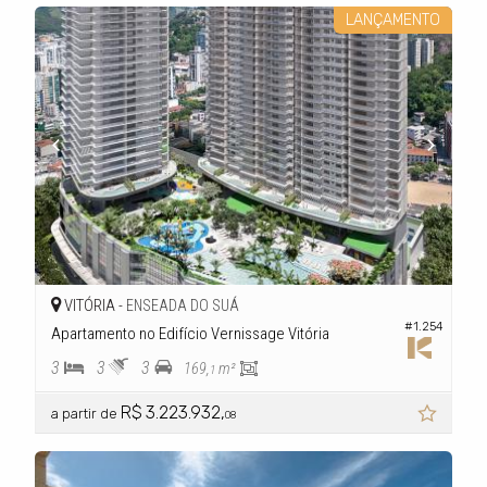
LANÇAMENTO
VITÓRIA -
ENSEADA DO SUÁ
#1.254
Apartamento no Edifício Vernissage Vitória
3
3
3
169,
m²
1
R$ 3.223.932,
a partir de
08