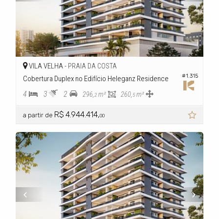
VILA VELHA -
PRAIA DA COSTA
#1.315
Cobertura Duplex no Edifício Heleganz Residence
4
3
2
296,
m²
260,
m²
2
5
R$ 4.944.414,
a partir de
00