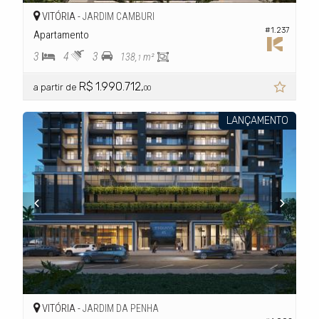
VITÓRIA -
JARDIM CAMBURI
#1.237
Apartamento
3
4
3
138,
m²
1
R$ 1.990.712,
a partir de
00
LANÇAMENTO
VITÓRIA -
JARDIM DA PENHA