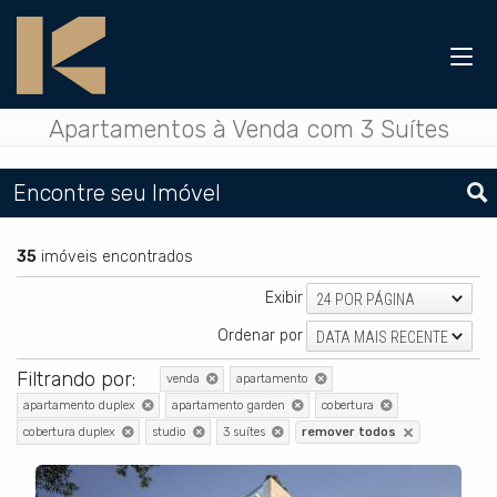
Apartamentos à Venda com 3 Suítes
Encontre seu Imóvel
35
imóveis encontrados
Exibir
24 POR PÁGINA
Ordenar por
DATA MAIS RECENTE
Filtrando por:
venda
apartamento
apartamento duplex
apartamento garden
cobertura
cobertura duplex
studio
3 suítes
remover todos