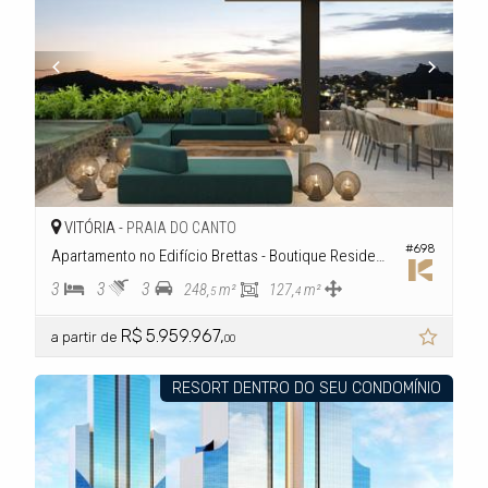
VITÓRIA -
PRAIA DO CANTO
#698
Apartamento no Edifício Brettas - Boutique Residence
3
3
3
248,
m²
127,
m²
5
4
R$ 5.959.967,
a partir de
00
RESORT DENTRO DO SEU CONDOMÍNIO