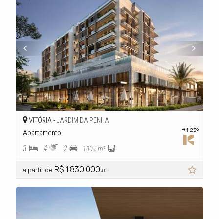
VITÓRIA -
JARDIM DA PENHA
#1.239
Apartamento
3
4
2
100,
m²
0
R$ 1.830.000,
a partir de
00