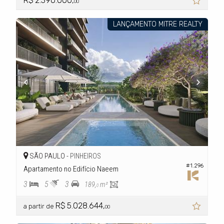
R$ 2.390.000,
00
LANÇAMENTO MITRE REALTY
SÃO PAULO -
PINHEIROS
#1.296
Apartamento no Edifício Naeem
3
5
3
189,
m²
0
R$ 5.028.644,
a partir de
00