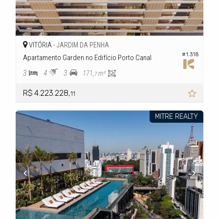
VITÓRIA -
JARDIM DA PENHA
#1.318
Apartamento Garden no Edifício Porto Canal
3
4
3
171,
m²
7
R$ 4.223.228,
11
MITRE REALTY