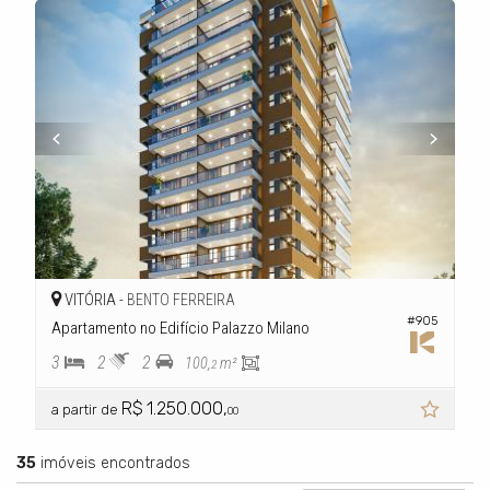
VITÓRIA -
BENTO FERREIRA
#905
Apartamento no Edifício Palazzo Milano
3
2
2
100,
m²
2
R$ 1.250.000,
a partir de
00
35
imóveis encontrados