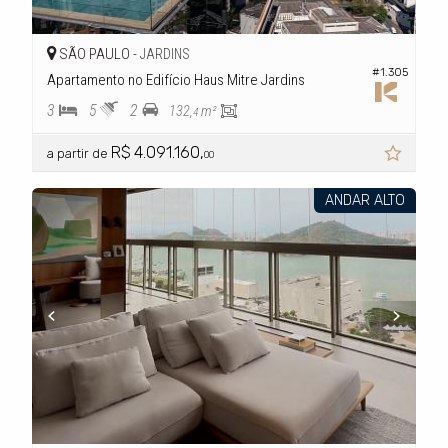
SÃO PAULO -
JARDINS
#1.305
Apartamento no Edifício Haus Mitre Jardins
3
5
2
132,
m²
4
R$ 4.091.160,
a partir de
00
ANDAR ALTO