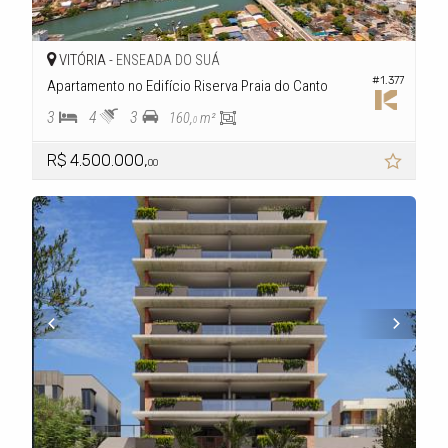
VITÓRIA -
ENSEADA DO SUÁ
#1.377
Apartamento no Edifício Riserva Praia do Canto
3
4
3
160,
m²
0
R$ 4.500.000,
00