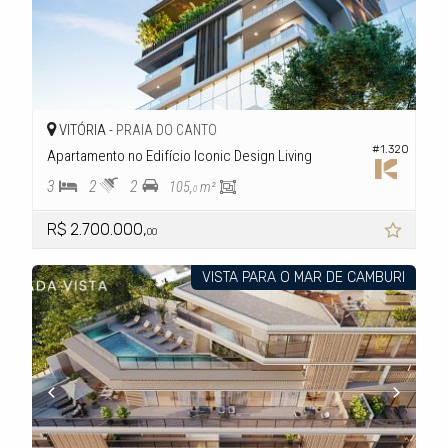
VITÓRIA -
PRAIA DO CANTO
#1.320
Apartamento no Edifício Iconic Design Living
3
2
2
105,
m²
0
R$ 2.700.000,
00
VISTA PARA O MAR DE CAMBURI