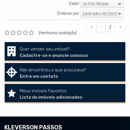
Exibir
24 POR PÁGINA
Ordenar por
DATA MAIS RECENTE
‹
1
2
›
(nenhuma avaliação)
Quer vender seu imóvel?
Cadastre-se e anuncie conosco
Não encontrou o que procurava?
Entre em contato
Meus imóveis Favoritos
Lista de imóveis adicionados
KLEVERSON PASSOS