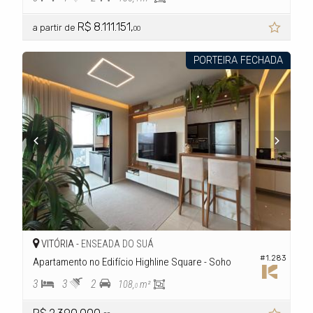
R$ 8.111.151,
a partir de
00
PORTEIRA FECHADA
VITÓRIA -
ENSEADA DO SUÁ
#1.283
Apartamento no Edifício Highline Square - Soho
3
3
2
108,
m²
0