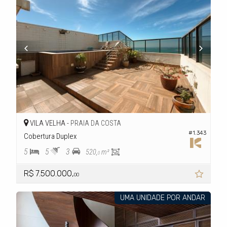
VILA VELHA -
PRAIA DA COSTA
#1.343
Cobertura Duplex
5
5
3
520,
m²
0
R$ 7.500.000,
00
UMA UNIDADE POR ANDAR