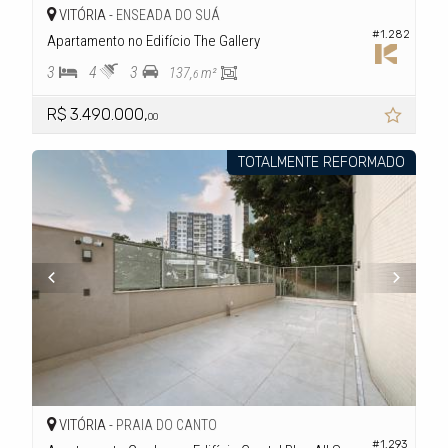
VITÓRIA -
ENSEADA DO SUÁ
#1.282
Apartamento no Edifício The Gallery
3
4
3
137,
m²
6
R$ 3.490.000,
00
TOTALMENTE REFORMADO
VITÓRIA -
PRAIA DO CANTO
#1.293