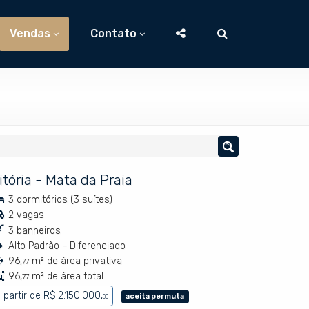
Vendas
Contato
itória
-
Mata da Praia
3 dormitórios (3 suítes)
2 vagas
3 banheiros
Alto Padrão - Diferenciado
96,
m² de área privativa
77
96,
m² de área total
77
 partir de
R$ 2.150.000,
aceita permuta
00