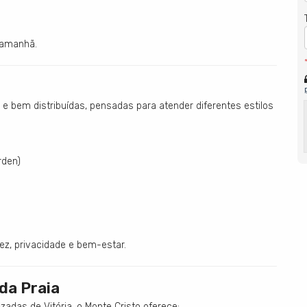
r amanhã.
 e bem distribuídas, pensadas para atender diferentes estilos
rden)
dez, privacidade e bem-estar.
 da Praia
adas de Vitória, o Monte Cristo oferece: