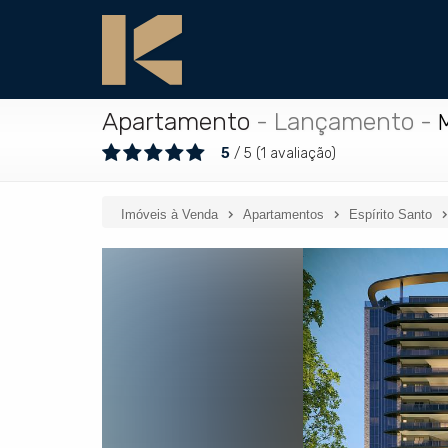
Apartamento
- Lançamento
-
5
/
5
(
1
avaliação)
Imóveis à Venda
Apartamentos
Espírito Santo