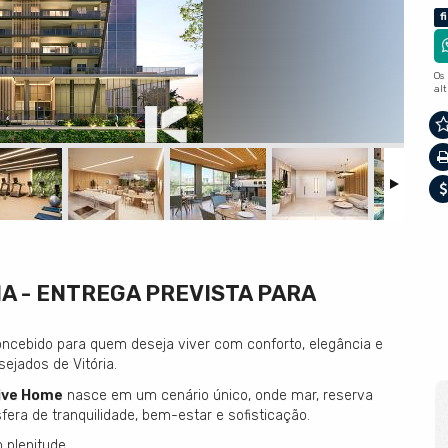
f
Os
al
A - ENTREGA PREVISTA PARA
oncebido para quem deseja viver com conforto, elegância e
jados de Vitória.
sive Home
nasce em um cenário único, onde mar, reserva
ra de tranquilidade, bem-estar e sofisticação.
 plenitude.