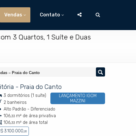
Vendas
Contato
om 3 Quartos, 1 Suíte e Duas
ndas – Praia do Canto
itória
-
Praia do Canto
3 dormitórios (1 suíte)
LANÇAMENTO IGOM
MAZZINI
2 banheiros
Alto Padrão - Diferenciado
106,
m² de área privativa
33
106,
m² de área total
33
$ 3.100.000,
00