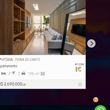
VITÓRIA -
AIA DO CANTO
PRAIA DO C
#1.034
Apartamento no Edifíci
2
3
3
1
109,
m²
142
0
00,
R$ 2.490.000,
00
00
2