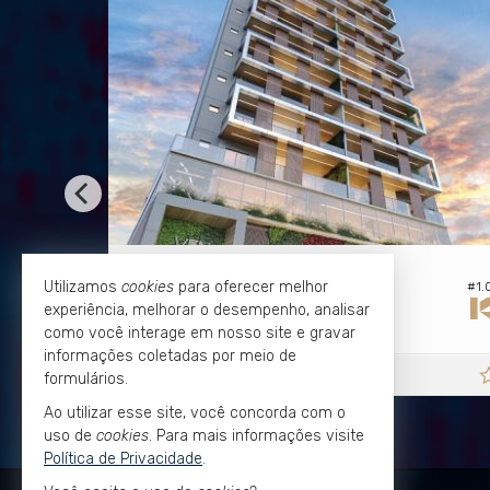
VITÓRIA -
VI
PRAIA DO CANTO
Utilizamos
cookies
para oferecer melhor
#1.032
Apartamento no Edifício Ventanas
Apar
experiência, melhorar o desempenho, analisar
3
3
2
3
110,
m²
como você interage em nosso site e gravar
0
informações coletadas por meio de
R$ 3.234.765,
R$ 
a partir de
formulários.
00
Ao utilizar esse site, você concorda com o
uso de
cookies
. Para mais informações visite
Política de Privacidade
.