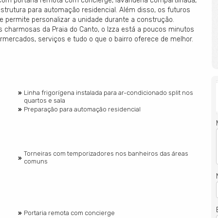
om portaria remota com concierge, lavanderia compartilhada,
trutura para automação residencial. Além disso, os futuros
permite personalizar a unidade durante a construção.
s charmosas da Praia do Canto, o Izza está a poucos minutos
ermercados, serviços e tudo o que o bairro oferece de melhor.
Linha frigorígena instalada para ar-condicionado split nos
quartos e sala
Preparação para automação residencial
Torneiras com temporizadores nos banheiros das áreas
comuns
Portaria remota com concierge