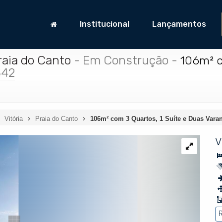
Institucional
Lançamentos
raia do Canto
- Em Construção
-
106m² c
342
Vitória
Praia do Canto
106m² com 3 Quartos, 1 Suíte e Duas Vara
V
R