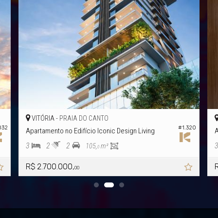
TÓRIA -
VITÓRIA -
PRAIA DO CANTO
PR
#1.320
tamento no Edifício Iconic Design Living
Apartamento
2
2
3
3
105,
m²
0
2.700.000,
R$ 2.690.0
00