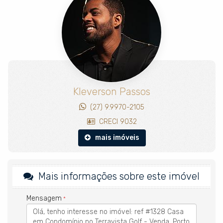
6 suítes climatizadas com closet e varanda, distribuídas entre a
casa principal e suítes externas, com vista para o mar, as
falésias e o famoso buraco 14 do campo de golfe.
A arquitetura aposta em linhas leves e brises verticais em
madeira para conforto térmico, com materiais naturais que
reforçam a identidade do projeto: cerâmica Gail em paginação
exclusiva na área externa, madeira e tijolinho cerâmico na
fachada e quartzito Perla Santana na cozinha gourmet. A
piscina de borda infinita prolonga o olhar até o horizonte, e os
Kleverson Passos
ambientes sociais amplos e integrados convidam ao convívio,
com decoração que valoriza o design regional e peças
(27) 9.9970-2105
garimpadas em ateliês de Trancoso. A casa conta ainda com
CRECI 9032
elevador interno e área gourmet com vista para o campo e o
mar.
mais imóveis
Uma propriedade para quem busca uma base exclusiva em
Trancoso, com renda de temporada comprovada e acesso a
tudo que o Terravista oferece: acesso privativo à Praia das
Mais informações sobre este imóvel
Tartarugas, o maior campo de golfe da América Latina,
aeroporto privativo, restaurantes, academia, quadra de tênis e
Mensagem
segurança 24h.
Valor sob consulta.