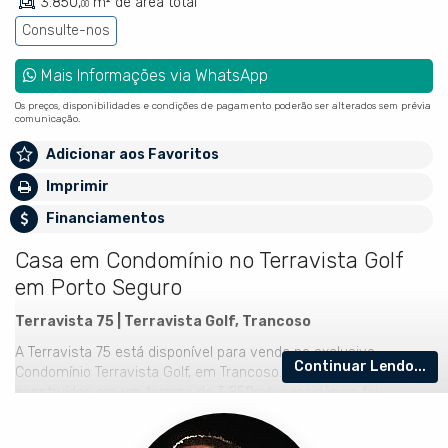
3.850,
m² de área total
00
Consulte-nos
Mais Informações via WhatsApp
Os preços, disponibilidades e condições de pagamento poderão ser alterados sem prévia
comunicação.
Adicionar aos Favoritos
Imprimir
Financiamentos
Casa em Condomínio no Terravista Golf
em Porto Seguro
Terravista 75 | Terravista Golf, Trancoso
A Terravista 75 está disponível para venda no exclusivo
Continuar Lendo...
Condomínio Terravista Golf, em Trancoso. Com 1.200m²
construídos em um terreno de 3.850m², a residência foi
assinada por Caio Bandeira e Tiago Martins, do Architects + Co,
e concebida para integrar natureza, conforto e arte de viver. São