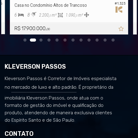
25
#1.323
Casa no Condomínio Altos de Trancoso
6
8
2.200,
m²
1.090,
m²
0
0
R$ 17.900.000,
00
KLEVERSON PASSOS
Kleverson Passos é Corretor de Imóveis especialista
no
mercado de luxo e alto padrão
. É proprietário da
imobiliária Kleverson Passos, onde atua com o
formato de gestão do imóvel e qualificação do
produto, atendendo de maneira exclusiva clientes
do Espírito Santo e de São Paulo.
CONTATO