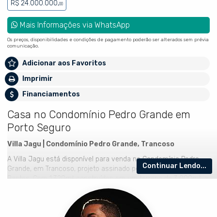
R$ 24.000.000,
00
Mais Informações via WhatsApp
Os preços, disponibilidades e condições de pagamento poderão ser alterados sem prévia
comunicação.
Adicionar aos Favoritos
Imprimir
Financiamentos
Casa no Condomínio Pedro Grande em
Porto Seguro
Villa Jagu | Condomínio Pedro Grande, Trancoso
A Villa Jagu está disponível para venda no Condomínio Pedro
Continuar Lendo...
Grande, em Trancoso, projeto assinado pelo arquiteto David
Bastos. Com 1.320m² construídos em um terreno de 3.000m², a
propriedade distribui 9 suítes entre dois pavimentos e dois
bangalôs externos independentes, sendo a suíte master com
living privativo e varanda. A propriedade conta com 13 banheiros