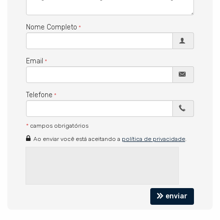
Cozinha equipada
Paisagismo com flora nativa
Nome Completo
DIFERENCIAIS:
Projeto arquitetônico David Bastos
Bangalôs externos com acesso independente
Email
Propriedade com renda de temporada comprovada
Condomínio Pedro Grande com segurança e localização
privilegiada
Telefone
EMPREENDIMENTO:
Condomínio Pedro Grande
Segurança 24h
*
campos obrigatórios
Ao enviar você está aceitando a
política de privacidade
.
enviar