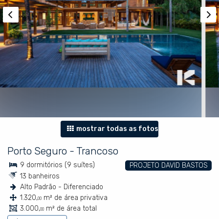
mostrar todas as fotos
Porto Seguro
-
Trancoso
9 dormitórios (9 suítes)
PROJETO DAVID BASTOS
13 banheiros
Alto Padrão - Diferenciado
1.320,
m² de área privativa
00
3.000,
m² de área total
00