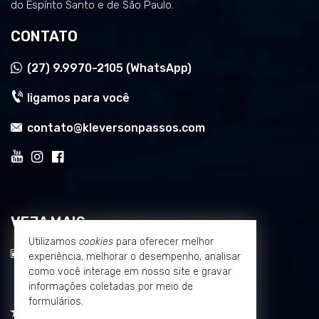
do Espírito Santo e de São Paulo.
CONTATO
(27)
9.9970-2105 (WhatsApp)
ligamos para você
contato@kleversonpassos.com
VEJA MAIS
Utilizamos
cookies
para oferecer melhor
receba nosso newsletter
experiência, melhorar o desempenho, analisar
como você interage em nosso site e gravar
cadastre seu imóvel
informações coletadas por meio de
formulários.
imóveis favoritos