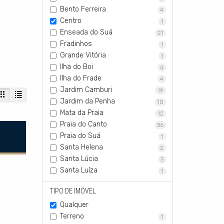
Bento Ferreira
4
Centro
1
Enseada do Suá
21
Fradinhos
1
Grande Vitória
1
Ilha do Boi
4
Ilha do Frade
4
Jardim Camburi
19
Jardim da Penha
10
Mata da Praia
12
Praia do Canto
36
Praia do Suá
1
Santa Helena
2
Santa Lúcia
3
Santa Luíza
1
TIPO DE IMÓVEL
Qualquer
Terreno
1