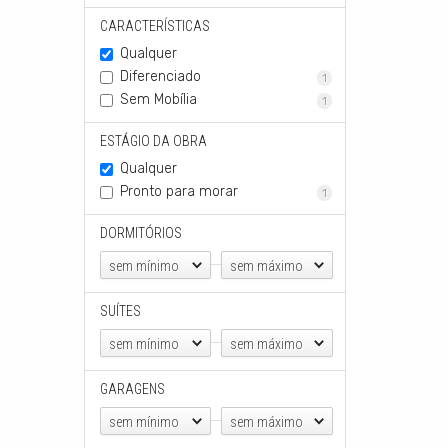
CARACTERÍSTICAS
Qualquer
Diferenciado
1
Sem Mobília
1
ESTÁGIO DA OBRA
Qualquer
Pronto para morar
1
DORMITÓRIOS
sem mínimo
sem máximo
SUÍTES
sem mínimo
sem máximo
GARAGENS
sem mínimo
sem máximo