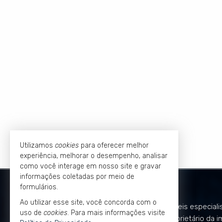
Utilizamos
cookies
para oferecer melhor
experiência, melhorar o desempenho, analisar
como você interage em nosso site e gravar
informações coletadas por meio de
KLEVERSON PASSOS
formulários.
Ao utilizar esse site, você concorda com o
Kleverson Passos é Corretor de Imóveis especiali
uso de
cookies
. Para mais informações visite
mercado de luxo e alto padrão
. É proprietário da i