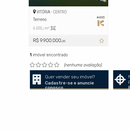
VITÓRIA -
CENTRO
#493
Terreno
6.000,
m²
0
R$ 9.900.000,
00
1
imóvel encontrado
(nenhuma avaliação)
Quer vender seu imóvel?
Cadastre-se e anuncie
conosco