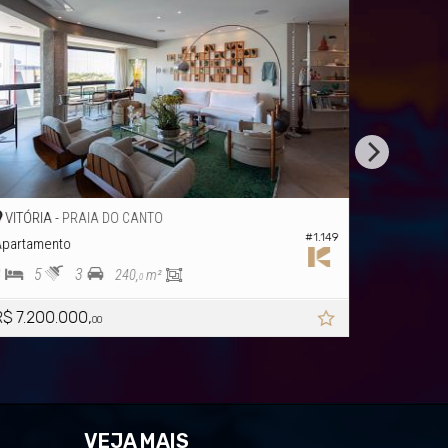
VITÓRIA -
VITÓRIA 
PRAIA DO CANTO
#1.149
partamento
3
5
3
3
3
240,
m²
0
R$ 7.200.000,
a partir de
00
VEJA MAIS