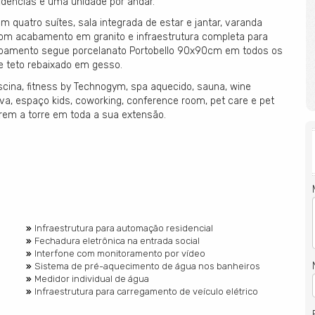
dências e uma unidade por andar.
 quatro suítes, sala integrada de estar e jantar, varanda
com acabamento em granito e infraestrutura completa para
abamento segue porcelanato Portobello 90x90cm em todos os
e teto rebaixado em gesso.
iscina, fitness by Technogym, spa aquecido, sauna, wine
tiva, espaço kids, coworking, conference room, pet care e pet
orrem a torre em toda a sua extensão.
Infraestrutura para automação residencial
Fechadura eletrônica na entrada social
Interfone com monitoramento por vídeo
Sistema de pré-aquecimento de água nos banheiros
Medidor individual de água
Infraestrutura para carregamento de veículo elétrico