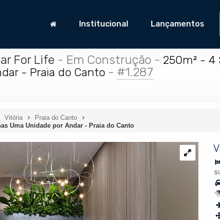
Institucional
Lançamentos
r For Life
- Em Construção
-
250m² - 4 
-
#1.287
ar - Praia do Canto
Vitória
Praia do Canto
nas Uma Unidade por Andar - Praia do Canto
V
s