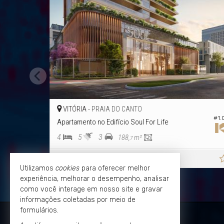
VITÓRIA -
PRAIA DO CANTO
#1.
Apartamento no Edifício Soul For Life
4
5
3
188,
m²
7
R$ 6.944.044,
a partir de
66
Utilizamos
cookies
para oferecer melhor
experiência, melhorar o desempenho, analisar
como você interage em nosso site e gravar
informações coletadas por meio de
formulários.
KLEVERSON PASSOS