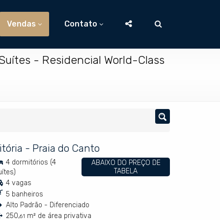
Vendas
Contato
Suítes - Residencial World-Class
itória
-
Praia do Canto
4 dormitórios (4
ABAIXO DO PREÇO DE
TABELA
uítes)
4 vagas
5 banheiros
Alto Padrão - Diferenciado
250,
m² de área privativa
61