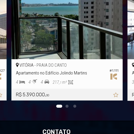
VITÓRIA -
PRAIA DO CANTO
027
#1.111
Apartamento no Edifício Jolindo Martins
A
4
4
4
217,
m²
1
R$ 5.390.000,
00
CONTATO