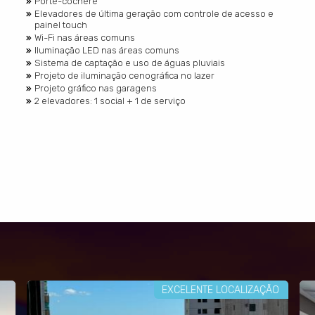
Porte-cochère
Elevadores de última geração com controle de acesso e
painel touch
Wi-Fi nas áreas comuns
Iluminação LED nas áreas comuns
Sistema de captação e uso de águas pluviais
Projeto de iluminação cenográfica no lazer
Projeto gráfico nas garagens
2 elevadores: 1 social + 1 de serviço
EXCELENTE LOCALIZAÇÃO