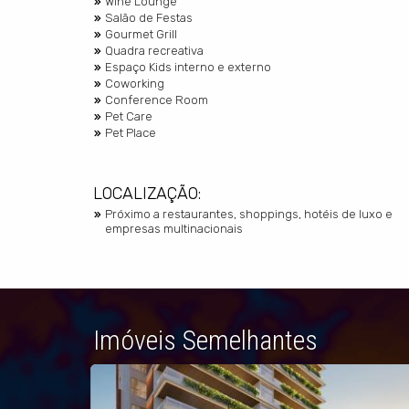
Wine Lounge
Salão de Festas
Gourmet Grill
Quadra recreativa
Espaço Kids interno e externo
Coworking
Conference Room
Pet Care
Pet Place
LOCALIZAÇÃO:
Próximo a restaurantes, shoppings, hotéis de luxo e
empresas multinacionais
Imóveis Semelhantes