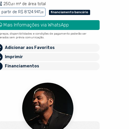
250,
m² de área total
61
 partir de
R$ 8.124.941,
financiamento bancário
00
Mais Informações via WhatsApp
 preços, disponibilidades e condições de pagamento poderão ser
terados sem prévia comunicação.
Adicionar aos Favoritos
Imprimir
Financiamentos