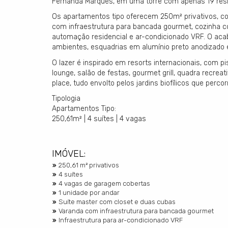
Fernanda Marques, em uma torre com apenas 19 resi
Os apartamentos tipo oferecem 250m² privativos, com
com infraestrutura para bancada gourmet, cozinha 
automação residencial e ar-condicionado VRF. O ac
ambientes, esquadrias em alumínio preto anodizado 
O lazer é inspirado em resorts internacionais, com p
lounge, salão de festas, gourmet grill, quadra recrea
place, tudo envolto pelos jardins biofílicos que perc
Tipologia
Apartamentos Tipo:
250,61m² | 4 suítes | 4 vagas
IMÓVEL:
250,61 m² privativos
4 suítes
4 vagas de garagem cobertas
1 unidade por andar
Suíte master com closet e duas cubas
Varanda com infraestrutura para bancada gourmet
Infraestrutura para ar-condicionado VRF