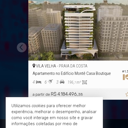
A -
VILA VELHA -
PRAIA DA COSTA
PRAIA 
#1.184
no Edifício Arti Design Living
Apartamento
3
4
6
5
217,
m²
197,
m²
36
3
0
$ 3.869.984,
R$ 4.500.000,
00
00
Utilizamos
cookies
para oferecer melhor
experiência, melhorar o desempenho, analisar
como você interage em nosso site e gravar
informações coletadas por meio de