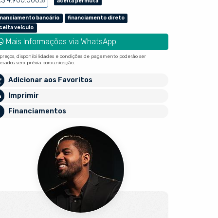
$ 4.900.000,
aceita permuta
00
inanciamento bancário
financiamento direto
ceita veículo
Mais Informações via WhatsApp
 preços, disponibilidades e condições de pagamento poderão ser
terados sem prévia comunicação.
Adicionar aos Favoritos
Imprimir
Financiamentos