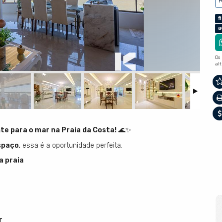
R
f
a
Os
al
nte para o mar na Praia da Costa!
🌊✨
spaço
, essa é a oportunidade perfeita.
a praia
r