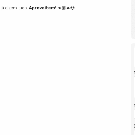
já dizem tudo.
Aproveitem!
👊🏽🔥😍