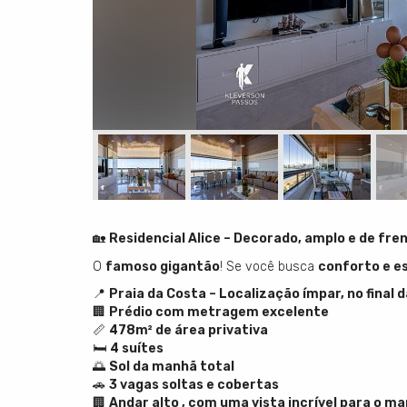
🏡
Residencial Alice – Decorado, amplo e de fre
O
famoso gigantão
! Se você busca
conforto e e
📍
Praia da Costa – Localização ímpar, no final d
🏢
Prédio com metragem excelente
📏
478m² de área privativa
🛏️
4 suítes
🌅
Sol da manhã total
🚗
3 vagas soltas e cobertas
🏢
Andar alto , com uma vista incrível para o ma