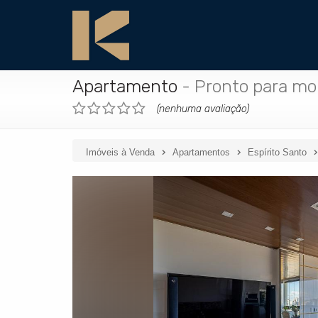
Apartamento
- Pronto para mo
(nenhuma avaliação)
Imóveis à Venda
Apartamentos
Espírito Santo