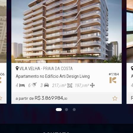
VILA VELHA -
DA COSTA
ITAPUÃ
#1.192
Apartamento no Edifício Marina
4
6
4
0,
m²
240,
m²
1
0
R$ 5.532.390,
a partir de
00