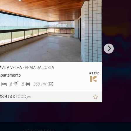
VILA VELHA -
PRAIA DE ITAPARICA
#095
 Bay Residences
Apartamento
4
4
2
220,
m²
0
R$ 4.500.000,
00