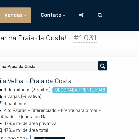
Vendas
Contato
-
#1.031
r na Praia da Costa!
 na Praia da Costa!
ila Velha
-
Praia da Costa
4 dormitórios (3 suítes)
DECORADA FRENTE MAR!
3 vagas (Privativa)
4 banheiros
Alto Padrão - Diferenciado - Frente para o mar -
obiliado - Quadra do Mar
478,
m² de área privativa
00
478,
m² de área total
00