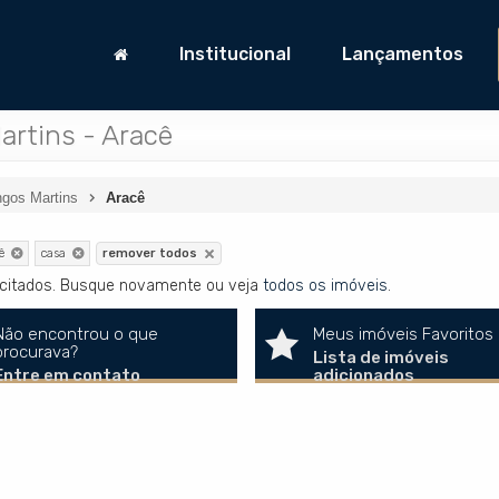
Institucional
Lançamentos
rtins - Aracê
gos Martins
Aracê
ê
casa
remover todos
licitados. Busque novamente ou veja
todos os imóveis
.
Não encontrou o que
Meus imóveis Favoritos
procurava?
Lista de imóveis
Entre em contato
adicionados