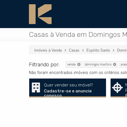
Casas à Venda em Domingos Ma
Imóveis à Venda
Casas
Espírito Santo
Domin
Filtrando por:
venda
domingos martins
arac
Não foram encontrados imóveis com os critérios so
Quer vender seu imóvel?
Cadastre-se e anuncie
conosco