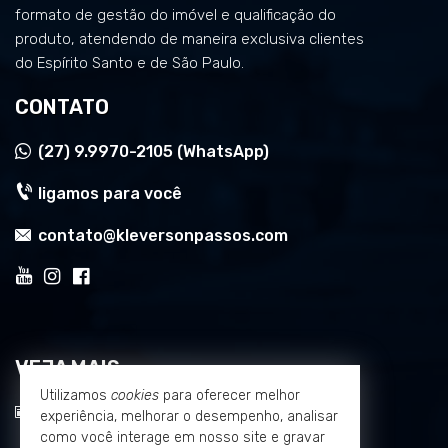
formato de gestão do imóvel e qualificação do
produto, atendendo de maneira exclusiva clientes
do Espírito Santo e de São Paulo.
CONTATO
(27)
9.9970-2105 (WhatsApp)
ligamos para você
contato@kleversonpassos.com
VEJA MAIS
Utilizamos
cookies
para oferecer melhor
receba nosso newsletter
experiência, melhorar o desempenho, analisar
como você interage em nosso site e gravar