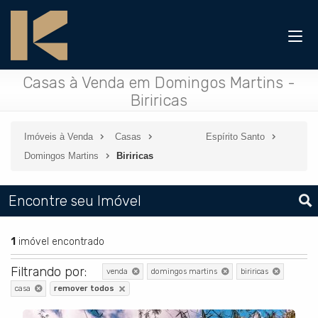
Casas à Venda em Domingos Martins -
Biriricas
Imóveis à Venda
Casas
Espírito Santo
Domingos Martins
Biriricas
Encontre seu Imóvel
1
imóvel encontrado
Filtrando por:
venda
domingos martins
biriricas
casa
remover todos