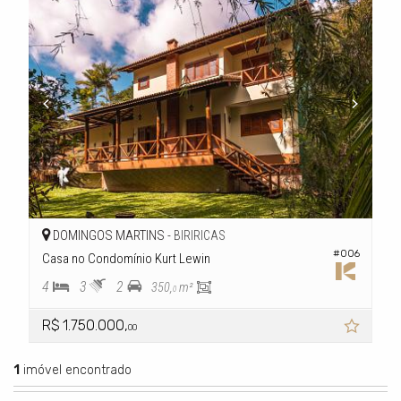
DOMINGOS MARTINS -
BIRIRICAS
#006
Casa no Condomínio Kurt Lewin
4
3
2
350,
m²
0
R$ 1.750.000,
00
1
imóvel encontrado