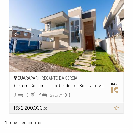
GUARAPARI -
RECANTO DA SEREIA
#497
Casa em Condomínio no Residencial Boulevard Mar D'ule
3
3
4
285,
m²
0
R$ 2.200.000,
00
1
imóvel encontrado