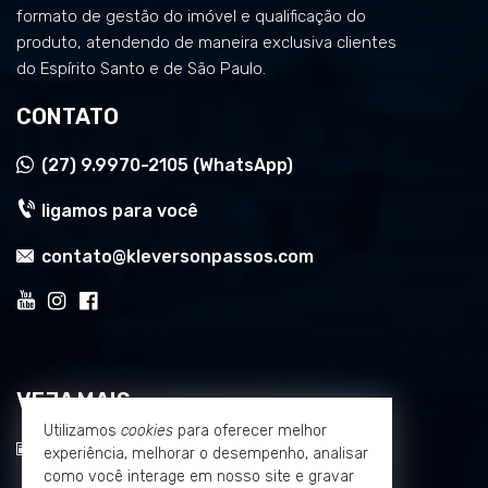
formato de gestão do imóvel e qualificação do
produto, atendendo de maneira exclusiva clientes
do Espírito Santo e de São Paulo.
CONTATO
(27)
9.9970-2105 (WhatsApp)
ligamos para você
contato@kleversonpassos.com
VEJA MAIS
Utilizamos
cookies
para oferecer melhor
receba nosso newsletter
experiência, melhorar o desempenho, analisar
como você interage em nosso site e gravar