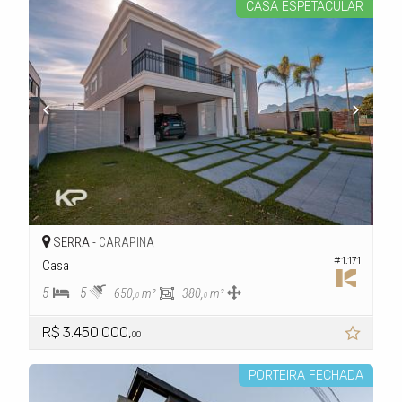
CASA ESPETACULAR
SERRA -
CARAPINA
#1.171
Casa
5
5
650,
m²
380,
m²
0
0
R$ 3.450.000,
00
PORTEIRA FECHADA