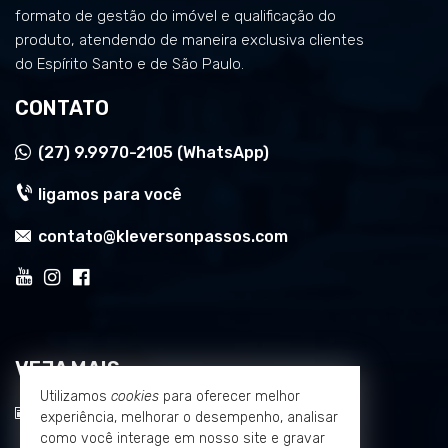
formato de gestão do imóvel e qualificação do
produto, atendendo de maneira exclusiva clientes
do Espírito Santo e de São Paulo.
CONTATO
(27)
9.9970-2105 (WhatsApp)
ligamos para você
contato@kleversonpassos.com
VEJA MAIS
Utilizamos
cookies
para oferecer melhor
receba nosso newsletter
experiência, melhorar o desempenho, analisar
como você interage em nosso site e gravar