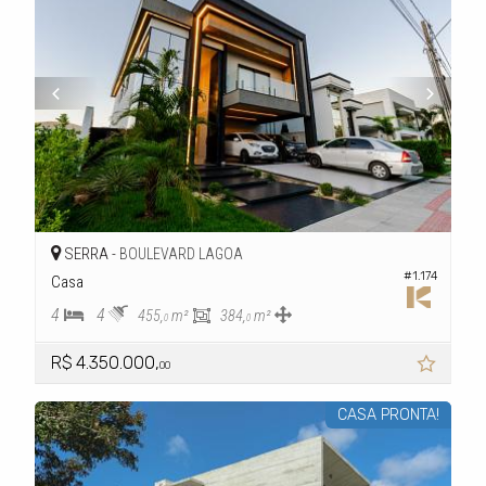
SERRA -
BOULEVARD LAGOA
#1.174
Casa
4
4
455,
m²
384,
m²
0
0
R$ 4.350.000,
00
CASA PRONTA!