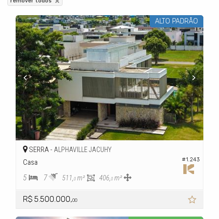
remover todos
ALTO PADRÃO
SERRA -
ALPHAVILLE JACUHY
#1.243
Casa
5
7
511,
m²
406,
m²
0
0
R$ 5.500.000,
00