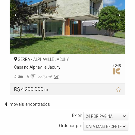
SERRA -
ALPHAVILLE JACUHY
#048
Casa no Alphaville Jacuhy
4
6
330,
m²
0
R$ 4.200.000,
00
4
imóveis encontrados
Exibir
24 POR PÁGINA
Ordenar por
DATA MAIS RECENTE