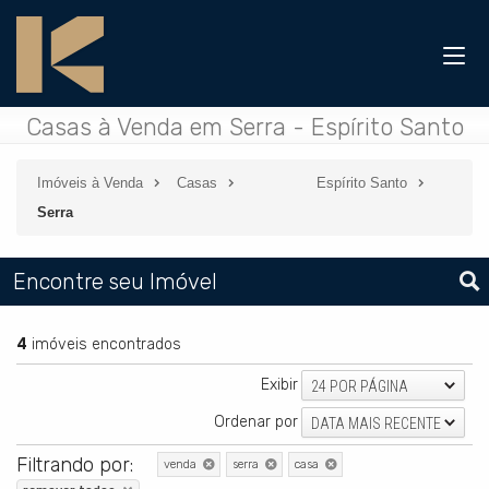
Casas à Venda em Serra - Espírito Santo
Imóveis à Venda
Casas
Espírito Santo
Serra
Encontre seu Imóvel
4
imóveis encontrados
Exibir
24 POR PÁGINA
Ordenar por
DATA MAIS RECENTE
Filtrando por:
venda
serra
casa