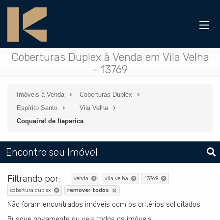
Coberturas Duplex à Venda em Vila Velha
- 13769
Imóveis à Venda
Coberturas Duplex
Espírito Santo
Vila Velha
Coqueiral de Itaparica
Encontre seu Imóvel
Filtrando por:
venda
vila velha
13769
cobertura duplex
remover todos
Não foram encontrados imóveis com os critérios solicitados.
Busque novamente ou veja
todos os imóveis
.