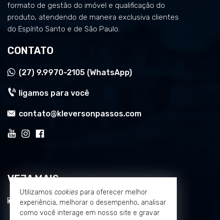
formato de gestão do imóvel e qualificação do
produto, atendendo de maneira exclusiva clientes
do Espírito Santo e de São Paulo.
CONTATO
(27)
9.9970-2105 (WhatsApp)
ligamos para você
contato@kleversonpassos.com
VEJA MAIS
Utilizamos
cookies
para oferecer melhor
receba nosso newsletter
experiência, melhorar o desempenho, analisar
como você interage em nosso site e gravar