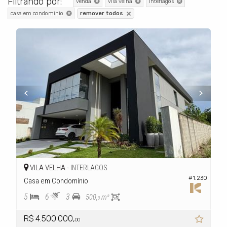
Filtrando por:
venda
vila velha
interlagos
casa em condomínio
remover todos
VILA VELHA -
INTERLAGOS
#1.230
Casa em Condomínio
5
6
3
500,
m²
0
R$ 4.500.000,
00