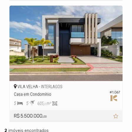
VILA VELHA -
INTERLAGOS
#1.067
Casa em Condomínio
5
5
605,
m²
0
R$ 5.500.000,
00
2
imóveis encontrados