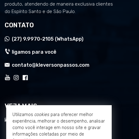
produto, atendendo de maneira exclusiva clientes
do Espírito Santo e de São Paulo.
CONTATO
(27)
9.9970-2105 (WhatsApp)
ligamos para você
contato@kleversonpassos.com
VEJA MAIS
Utilizamos
cookies
para oferecer melhor
receba nosso newsletter
experiência, melhorar o desempenho, analisar
como você interage em nosso site e gravar
cadastre seu imóvel
informações coletadas por meio de