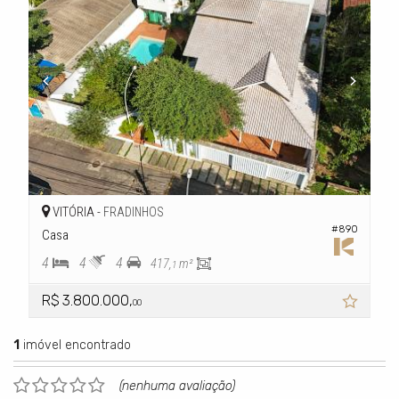
VITÓRIA -
FRADINHOS
#890
Casa
4
4
4
417,
m²
1
R$ 3.800.000,
00
1
imóvel encontrado
(nenhuma avaliação)