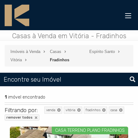
Casas à Venda em Vitória - Fradinhos
Imóveis à Venda
Casas
Espírito Santo
Vitória
Fradinhos
Encontre seu Imóvel
1
imóvel encontrado
Filtrando por:
venda
vitória
fradinhos
casa
remover todos
CASA TERRENO PLANO FRADINHOS