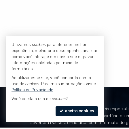
Utilizamos
cookies
para oferecer melhor
experiência, melhorar o desempenho, analisar
como você interage em nosso site e gravar
informações coletadas por meio de
formulários.
Ao utilizar esse site, você concorda com o
uso de
cookies
. Para mais informações visite
Política de Privacidade
.
KLEVERSON PASSOS
Você aceita o uso de
cookies
?
Kleverson Passos é Corretor de Imóveis especiali
aceito cookies
mercado de luxo e alto padrão
. É proprietário da i
Kleverson Passos, onde atua com o formato de g