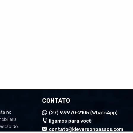
CONTATO
sta no
(27)
9.9970-2105 (WhatsApp)
mobiliária
ligamos para você
estão do
contato@kleversonpassos.com