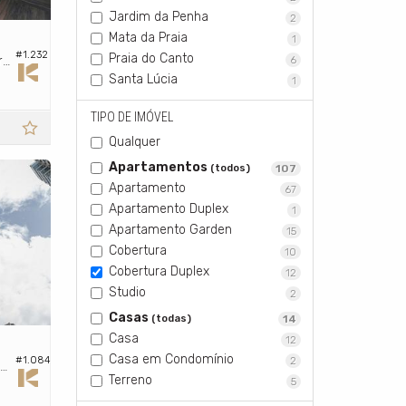
Jardim da Penha
2
Mata da Praia
1
#1.232
Praia do Canto
Cobertura Duplex no Edifício Solar D'italia
6
Santa Lúcia
1
TIPO DE IMÓVEL
Qualquer
Apartamentos
(todos)
107
Apartamento
67
Apartamento Duplex
1
Apartamento Garden
15
Cobertura
10
Cobertura Duplex
12
Studio
2
Casas
(todas)
14
Casa
12
Casa em Condomínio
2
#1.084
bertura Duplex no Edifício Landscape Green Living
Terreno
5