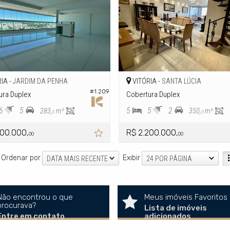
IA -
VITÓRIA -
JARDIM DA PENHA
SANTA LÚCIA
#1.209
ura Duplex
Cobertura Duplex
6
5
5
5
2
283,
m²
350,
m²
0
0
700.000,
R$ 2.200.000,
00
00
Ordenar por
Exibir
DATA MAIS RECENTE
24 POR PÁGINA
Não encontrou o que
Meus imóveis Favoritos
procurava?
Lista de imóveis
Entre em contato
adicionados