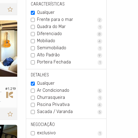
CARACTERÍSTICAS
Qualquer
Frente para o mar
2
Quadra do Mar
1
Diferenciado
8
Mobiliado
4
Semimobiliado
1
Alto Padrão
9
Porteira Fechada
1
DETALHES
Qualquer
#1.219
Ar Condicionado
x no Edifício Ana Bello
5
Churrasqueira
1
104,
m²
0
Piscina Privativa
4
Sacada / Varanda
5
NEGOCIAÇÃO
exclusivo
1