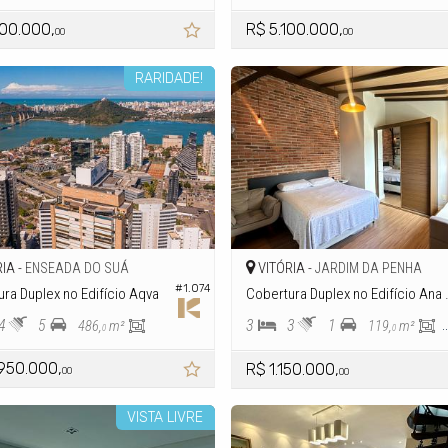
900.000,
R$ 5.100.000,
00
00
RARIDADE!
IA -
VITÓRIA -
ENSEADA DO SUÁ
JARDIM DA PENHA
#1.074
ra Duplex no Edifício Aqva
Cobertura Duple
4
5
3
3
1
486,
m²
119,
m²
0
0
.950.000,
R$ 1.150.000,
00
00
VISTA LIVRE