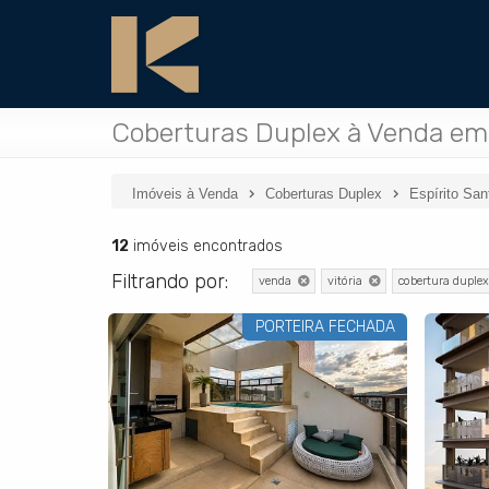
Coberturas Duplex à Venda em V
Imóveis à Venda
Coberturas Duplex
Espírito San
12
imóveis encontrados
Filtrando por:
venda
vitória
cobertura duplex
PORTEIRA FECHADA