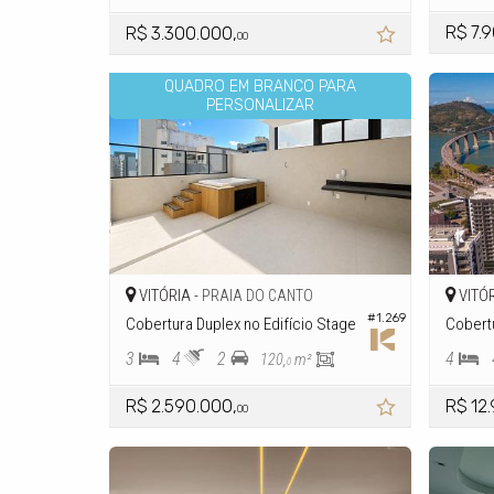
R$ 7.
R$ 3.300.000,
00
QUADRO EM BRANCO PARA
PERSONALIZAR
VITÓRIA -
VITÓR
PRAIA DO CANTO
#1.269
Cobertura Duplex no Edifício Stage
Cobertu
3
4
2
4
120,
m²
0
R$ 2.590.000,
R$ 12
00