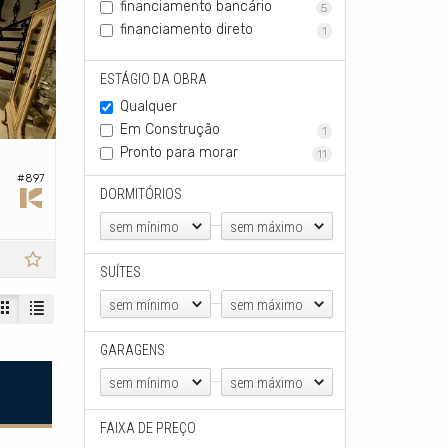
financiamento bancário
5
financiamento direto
1
ESTÁGIO DA OBRA
Qualquer
Em Construção
1
Pronto para morar
11
#897
DORMITÓRIOS
sem mínimo
sem máximo
SUÍTES
sem mínimo
sem máximo
GARAGENS
sem mínimo
sem máximo
FAIXA DE PREÇO