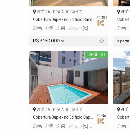
VITÓRIA -
VITÓR
PRAIA DO CANTO
#1.381
Cobertura Duplex no Edifício Saint Pierre
3
1
3
5
238,
m²
0
R$ 3.150.000,
a parti
00
VENDIDO
VITÓRIA -
VITÓR
PRAIA DO CANTO
#1.166
Cobertura Duplex no Edifício Cap D`antibes
3
2
2
5
320,
m²
300,
m²
0
0