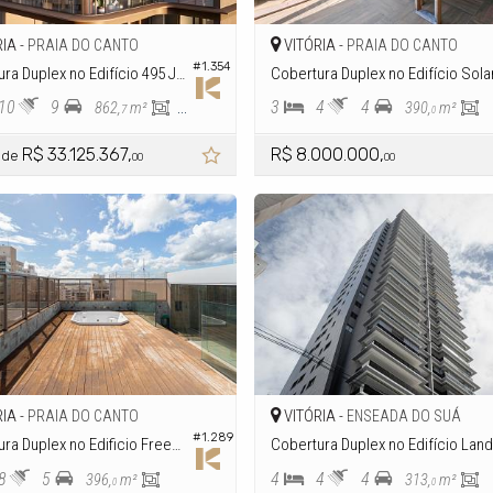
IA -
VITÓRIA -
PRAIA DO CANTO
PRAIA DO CANTO
#1.354
Cobertura Duplex no Edifício 495 Joaquim Lírio
10
9
3
4
4
862,
m²
554,
m²
390,
m²
7
9
0
R$ 33.125.367,
R$ 8.000.000,
r de
00
00
IA -
VITÓRIA -
PRAIA DO CANTO
ENSEADA DO SUÁ
#1.289
Cobertura Duplex no Edificio Freedom Of The Seas
Co
8
5
4
4
4
396,
m²
313,
m²
0
0