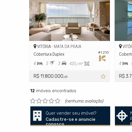
VITÓRIA -
VITÓR
MATA DA PRAIA
#1.210
Cobertura Duplex
Cobert
4
5
3
4
420,
m²
0
R$ 11.800.000,
R$ 3.
00
12
imóveis encontrados
(nenhuma avaliação)
Quer vender seu imóvel?
Cadastre-se e anuncie
conosco