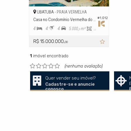
UBATUBA -
PRAIA VERMELHA
#1.012
Casa no Condomínio Vermelha do Sul
4
4
4
5.000,
m²
1.200,
m²
0
0
R$ 15.000.000,
00
1
imóvel encontrado
(nenhuma avaliação)
Quer vender seu imóvel?
Cadastre-se e anuncie
conosco