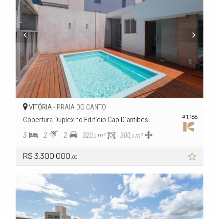
VITÓRIA -
PRAIA DO CANTO
#1.166
Cobertura Duplex no Edifício Cap D`antibes
3
2
2
320,
m²
300,
m²
0
0
R$ 3.300.000,
00