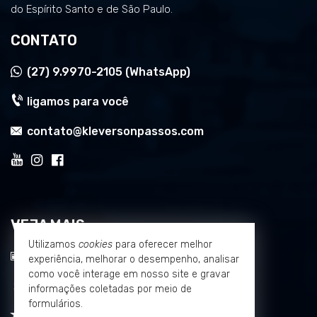
do Espírito Santo e de São Paulo.
CONTATO
(27)
9.9970-2105 (WhatsApp)
ligamos para você
contato@kleversonpassos.com
VEJA MAIS
Utilizamos
cookies
para oferecer melhor
receba nosso newsletter
experiência, melhorar o desempenho, analisar
como você interage em nosso site e gravar
cadastre seu imóvel
informações coletadas por meio de
formulários.
imóveis favoritos