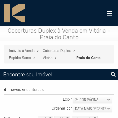
Coberturas Duplex à Venda em Vitória -
Praia do Canto
Imóveis à Venda
Coberturas Duplex
Espírito Santo
Vitória
Praia do Canto
Encontre seu Imóvel
6
imóveis encontrados
Exibir
24 POR PÁGINA
Ordenar por
DATA MAIS RECENTE