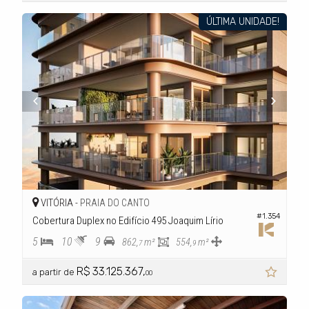
ÚLTIMA UNIDADE!
VITÓRIA -
PRAIA DO CANTO
#1.354
Cobertura Duplex no Edifício 495 Joaquim Lírio
5
10
9
862,
m²
554,
m²
7
9
R$ 33.125.367,
a partir de
00