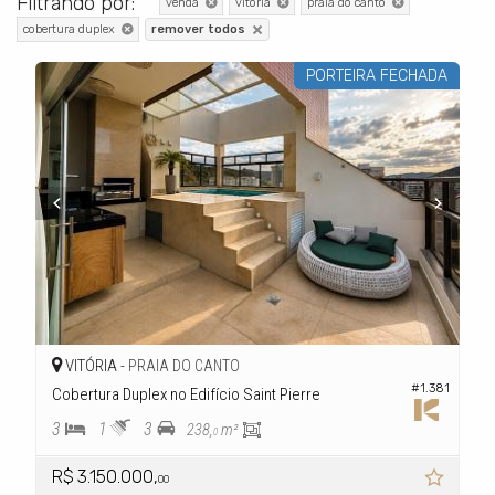
Filtrando por:
venda
vitória
praia do canto
cobertura duplex
remover todos
PORTEIRA FECHADA
VITÓRIA -
PRAIA DO CANTO
#1.381
Cobertura Duplex no Edifício Saint Pierre
3
1
3
238,
m²
0
R$ 3.150.000,
00