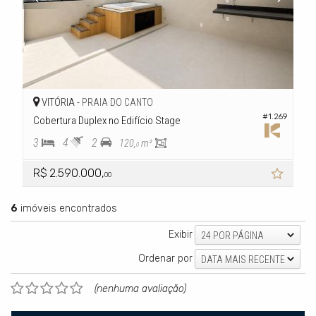
VITÓRIA -
PRAIA DO CANTO
#1.269
Cobertura Duplex no Edifício Stage
3
4
2
120,
m²
0
R$ 2.590.000,
00
6
imóveis encontrados
Exibir
24 POR PÁGINA
Ordenar por
DATA MAIS RECENTE
(nenhuma avaliação)