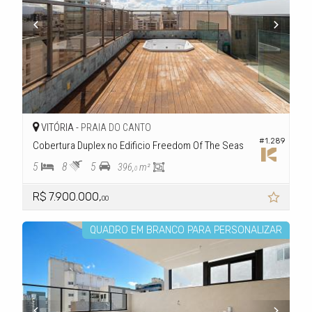
VITÓRIA -
PRAIA DO CANTO
#1.289
Cobertura Duplex no Edificio Freedom Of The Seas
5
8
5
396,
m²
0
R$ 7.900.000,
00
QUADRO EM BRANCO PARA PERSONALIZAR