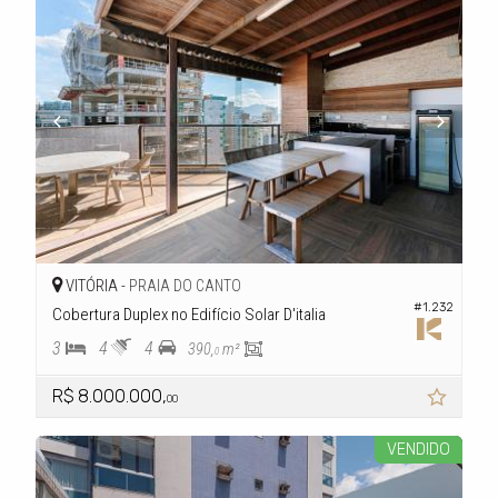
VITÓRIA -
PRAIA DO CANTO
#1.232
Cobertura Duplex no Edifício Solar D'italia
3
4
4
390,
m²
0
R$ 8.000.000,
00
VENDIDO